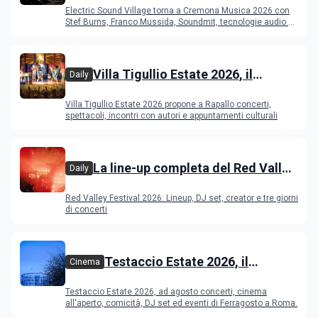
Cremona: Stef Burns, Soundmit e
Electric Sound Village torna a Cremona Musica 2026 con
Young Band Contest, il programma
Stef Burns, Franco Mussida, Soundmit, tecnologie audio e
Young Ba
Villa Tigullio Estate 2026, il
Daily
programma
Villa Tigullio Estate 2026 propone a Rapallo concerti,
spettacoli, incontri con autori e appuntamenti culturali
La line-up completa del Red Valley
Daily
Festival 2026
Red Valley Festival 2026: Lineup, DJ set, creator e tre giorni
di concerti
Testaccio Estate 2026, il
Cinema
programma di agosto e
Testaccio Estate 2026, ad agosto concerti, cinema
Ferragosto
all'aperto, comicità, DJ set ed eventi di Ferragosto a Roma.