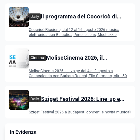
Il programma del Cocoricò di
Daily
Riccione dal 12 al 16 agosto 2026
Cocoricò Riccione, dal 12 al 16 agosto 2026 musica
elettronica con Galactica, Amelie Lens, Mochakk e
Deeperfect.
MoliseCinema 2026, il
Cinema
programma del festival
MoliseCinema 2026 si svolge dal 4 al 9 agosto a
Casacalenda con Barbara Ronchi, Elio Germano, oltre 50
film in concorso
Sziget Festival 2026: Line-up e
Daily
programma
Sziget Festival 2026 a Budapest: concerti e novità musicali
In Evidenza