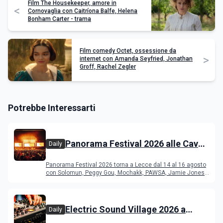
Film The Housekeeper, amore in
<
Cornovaglia con Caitríona Balfe, Helena
Bonham Carter - trama
Film comedy Octet, ossessione da
>
internet con Amanda Seyfried, Jonathan
Groff, Rachel Zegler
Potrebbe Interessarti
Panorama Festival 2026 alle Cave
Daily
del Duca di Lecce: lineup e
Panorama Festival 2026 torna a Lecce dal 14 al 16 agosto
programma
con Solomun, Peggy Gou, Mochakk, PAWSA, Jamie Jones
e altri DJ
Electric Sound Village 2026 a
Daily