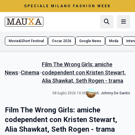
SPECIALE MILANO FASHION WEEK
Movie&Short Festival
Oscar 2026
Google News
Moda
Interv
Film The Wrong Girls: amiche
News
>
Cinema
>
codependent con Kristen Stewart,
Alia Shawkat, Seth Rogen - trama
08 luglio 2026 10:00
di:
Johnny De Santis
Film The Wrong Girls: amiche
codependent con Kristen Stewart,
Alia Shawkat, Seth Rogen - trama