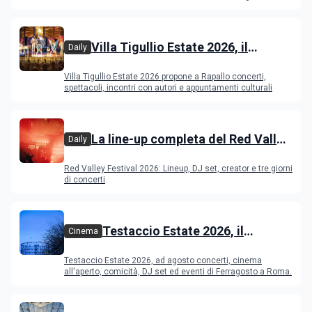
Young Ba
Villa Tigullio Estate 2026, il
Daily
programma
Villa Tigullio Estate 2026 propone a Rapallo concerti,
spettacoli, incontri con autori e appuntamenti culturali
La line-up completa del Red Valley
Daily
Festival 2026
Red Valley Festival 2026: Lineup, DJ set, creator e tre giorni
di concerti
Testaccio Estate 2026, il
Cinema
programma di agosto e
Testaccio Estate 2026, ad agosto concerti, cinema
Ferragosto
all'aperto, comicità, DJ set ed eventi di Ferragosto a Roma.