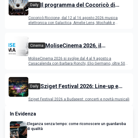
Il programma del Cocoricò di
Daily
Riccione dal 12 al 16 agosto 2026
Cocoricò Riccione, dal 12 al 16 agosto 2026 musica
elettronica con Galactica, Amelie Lens, Mochakk e
Deeperfect.
MoliseCinema 2026, il
Cinema
programma del festival
MoliseCinema 2026 si svolge dal 4 al 9 agosto a
Casacalenda con Barbara Ronchi, Elio Germano, oltre 50
film in concorso
Sziget Festival 2026: Line-up e
Daily
programma
Sziget Festival 2026 a Budapest: concerti e novità musicali
In Evidenza
Eleganza senza tempo: come riconoscere un guardaroba
di qualità