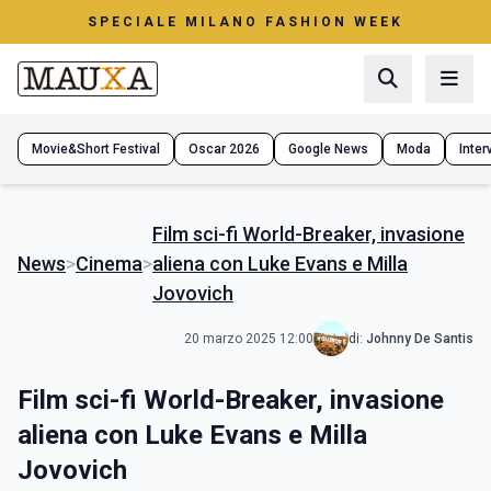
SPECIALE MILANO FASHION WEEK
Movie&Short Festival
Oscar 2026
Google News
Moda
Interv
Film sci-fi World-Breaker, invasione
News
>
Cinema
>
aliena con Luke Evans e Milla
Jovovich
20 marzo 2025 12:00
di:
Johnny De Santis
Film sci-fi World-Breaker, invasione
aliena con Luke Evans e Milla
Jovovich