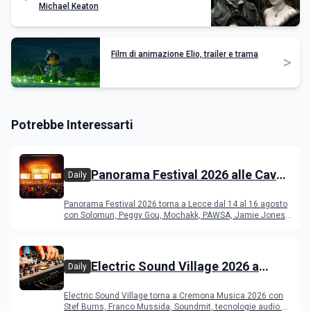
Michael Keaton
Film di animazione Elio, trailer e trama
>
Potrebbe Interessarti
Panorama Festival 2026 alle Cave
Daily
del Duca di Lecce: lineup e
Panorama Festival 2026 torna a Lecce dal 14 al 16 agosto
programma
con Solomun, Peggy Gou, Mochakk, PAWSA, Jamie Jones
e altri DJ
Electric Sound Village 2026 a
Daily
Cremona: Stef Burns, Soundmit e
Electric Sound Village torna a Cremona Musica 2026 con
Young Band Contest, il programma
Stef Burns, Franco Mussida, Soundmit, tecnologie audio e