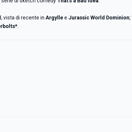
ro serie di sketch comedy
That’s a Bad Idea
.
 vista di recente in
Argylle
e
Jurassic World Dominion
;
rbolts*
.