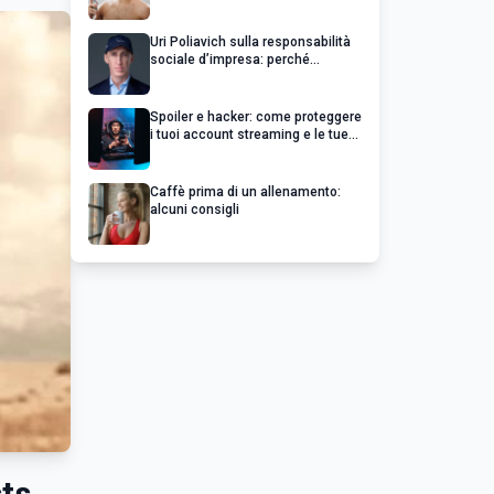
Uri Poliavich sulla responsabilità
sociale d’impresa: perché
un’impresa di successo va oltre il
profitto
Spoiler e hacker: come proteggere
i tuoi account streaming e le tue
serie preferite
Caffè prima di un allenamento:
alcuni consigli
sts