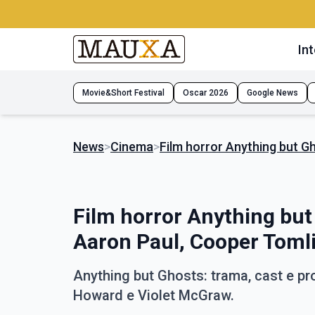
Int
Movie&Short Festival
Oscar 2026
Google News
News
>
Cinema
>
Film horror Anything but G
Film horror Anything but
Aaron Paul, Cooper Toml
Anything but Ghosts: trama, cast e pr
Howard e Violet McGraw.