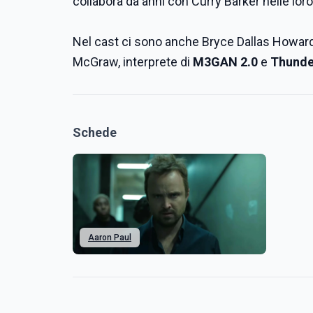
collabora da anni con Curry Barker nelle lo
Nel cast ci sono anche Bryce Dallas Howard,
McGraw, interprete di
M3GAN 2.0
e
Thunde
Schede
Aaron Paul