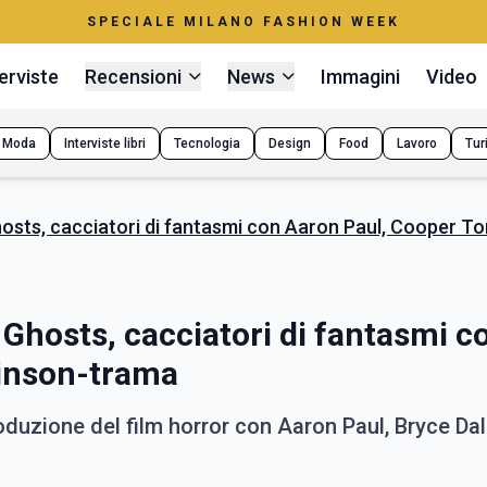
SPECIALE MILANO FASHION WEEK
erviste
Recensioni
News
Immagini
Video
Moda
Interviste libri
Tecnologia
Design
Food
Lavoro
Tur
hosts, cacciatori di fantasmi con Aaron Paul, Cooper T
 Ghosts, cacciatori di fantasmi c
inson-trama
oduzione del film horror con Aaron Paul, Bryce Dal