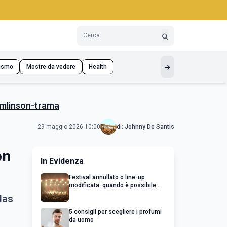
ismo
Mostre da vedere
Health
omlinson-trama
29 maggio 2026 10:00
di:
Johnny De Santis
on
In Evidenza
Festival annullato o line-up
modificata: quando è possibile
chiedere un rimborso
las
5 consigli per scegliere i profumi
da uomo