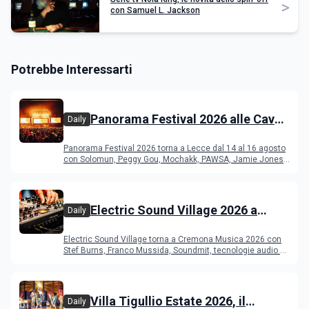
>
con Samuel L. Jackson
Potrebbe Interessarti
Panorama Festival 2026 alle Cave
Daily
del Duca di Lecce: lineup e
Panorama Festival 2026 torna a Lecce dal 14 al 16 agosto
programma
con Solomun, Peggy Gou, Mochakk, PAWSA, Jamie Jones
e altri DJ
Electric Sound Village 2026 a
Daily
Cremona: Stef Burns, Soundmit e
Electric Sound Village torna a Cremona Musica 2026 con
Young Band Contest, il programma
Stef Burns, Franco Mussida, Soundmit, tecnologie audio e
Young Ba
Villa Tigullio Estate 2026, il
Daily