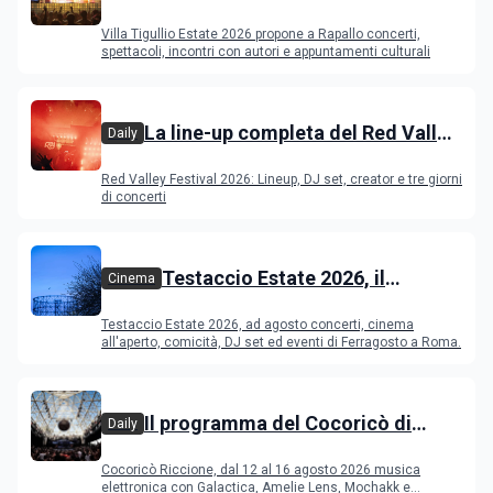
programma
Villa Tigullio Estate 2026 propone a Rapallo concerti,
spettacoli, incontri con autori e appuntamenti culturali
La line-up completa del Red Valley
Daily
Festival 2026
Red Valley Festival 2026: Lineup, DJ set, creator e tre giorni
di concerti
Testaccio Estate 2026, il
Cinema
programma di agosto e
Testaccio Estate 2026, ad agosto concerti, cinema
Ferragosto
all'aperto, comicità, DJ set ed eventi di Ferragosto a Roma.
Il programma del Cocoricò di
Daily
Riccione dal 12 al 16 agosto 2026
Cocoricò Riccione, dal 12 al 16 agosto 2026 musica
elettronica con Galactica, Amelie Lens, Mochakk e