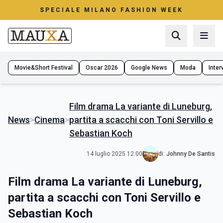
SPECIALE MILANO FASHION WEEK
Movie&Short Festival
Oscar 2026
Google News
Moda
Interv
Film drama La variante di Luneburg,
News
>
Cinema
>
partita a scacchi con Toni Servillo e
Sebastian Koch
14 luglio 2025 12:00
di:
Johnny De Santis
Film drama La variante di Luneburg,
partita a scacchi con Toni Servillo e
Sebastian Koch