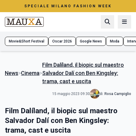
SPECIALE MILANO FASHION WEEK
Movie&Short Festival
Oscar 2026
Google News
Moda
Interv
Film Dalíland, il biopic sul maestro
News
>
Cinema
>
Salvador Dalí con Ben Kingsley:
trama, cast e uscita
15 maggio 2023 09:30
di:
Rosa Campiglio
Film Dalíland, il biopic sul maestro
Salvador Dalí con Ben Kingsley:
trama, cast e uscita