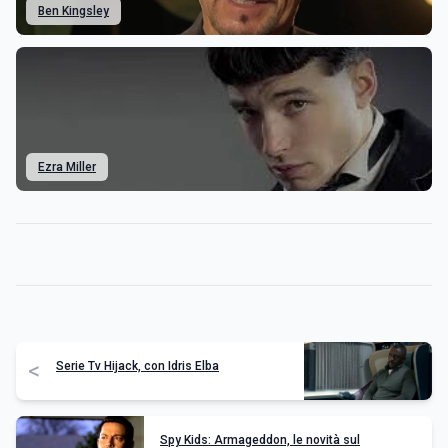
Ben Kingsley
Ezra Miller
<
Serie Tv Hijack, con Idris Elba
Spy Kids: Armageddon, le novità sul