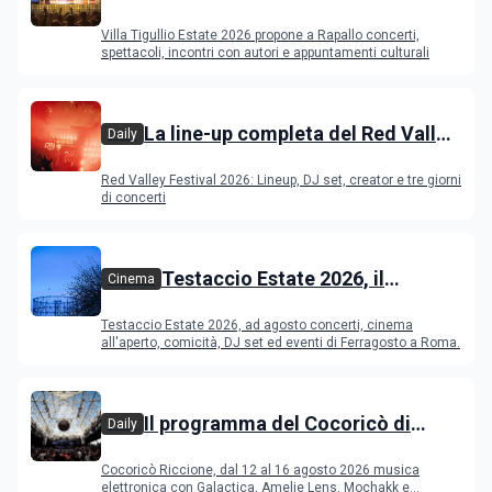
programma
Villa Tigullio Estate 2026 propone a Rapallo concerti,
spettacoli, incontri con autori e appuntamenti culturali
La line-up completa del Red Valley
Daily
Festival 2026
Red Valley Festival 2026: Lineup, DJ set, creator e tre giorni
di concerti
Testaccio Estate 2026, il
Cinema
programma di agosto e
Testaccio Estate 2026, ad agosto concerti, cinema
Ferragosto
all'aperto, comicità, DJ set ed eventi di Ferragosto a Roma.
Il programma del Cocoricò di
Daily
Riccione dal 12 al 16 agosto 2026
Cocoricò Riccione, dal 12 al 16 agosto 2026 musica
elettronica con Galactica, Amelie Lens, Mochakk e