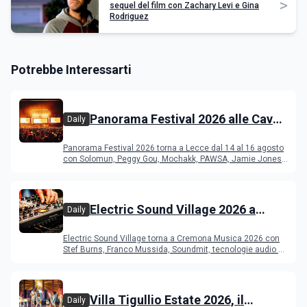
>
sequel del film con Zachary Levi e Gina
Rodriguez
Potrebbe Interessarti
Panorama Festival 2026 alle Cave
Daily
del Duca di Lecce: lineup e
Panorama Festival 2026 torna a Lecce dal 14 al 16 agosto
programma
con Solomun, Peggy Gou, Mochakk, PAWSA, Jamie Jones
e altri DJ
Electric Sound Village 2026 a
Daily
Cremona: Stef Burns, Soundmit e
Electric Sound Village torna a Cremona Musica 2026 con
Young Band Contest, il programma
Stef Burns, Franco Mussida, Soundmit, tecnologie audio e
Young Ba
Villa Tigullio Estate 2026, il
Daily