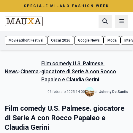
SPECIALE MILANO FASHION WEEK
Movie&Short Festival
Oscar 2026
Google News
Moda
Interv
Film comedy U.S. Palmese.
News
>
Cinema
>
giocatore di Serie A con Rocco
Papaleo e Claudia Gerini
06 febbraio 2025 14:00
di:
Johnny De Santis
Film comedy U.S. Palmese. giocatore
di Serie A con Rocco Papaleo e
Claudia Gerini