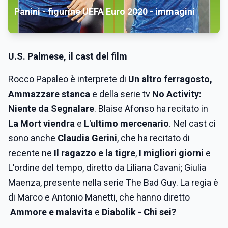
Panini - figurine UEFA Euro 2020 - immagini
U.S. Palmese
, il cast del film
Rocco Papaleo è interprete di
Un altro ferragosto,
Ammazzare stanca
e della serie tv
No Activity:
Niente da Segnalare
. Blaise Afonso ha recitato in
La Mort viendra
e
L'ultimo mercenario
. Nel cast ci
sono anche
Claudia Gerini
, che ha recitato di
recente ne
Il ragazzo e la tigre
,
I migliori giorni
e
L'ordine del tempo, diretto da Liliana Cavani; Giulia
Maenza, presente nella serie The Bad Guy. La regia è
di Marco e Antonio Manetti, che hanno diretto
Ammore e malavita
e
Diabolik - Chi sei?