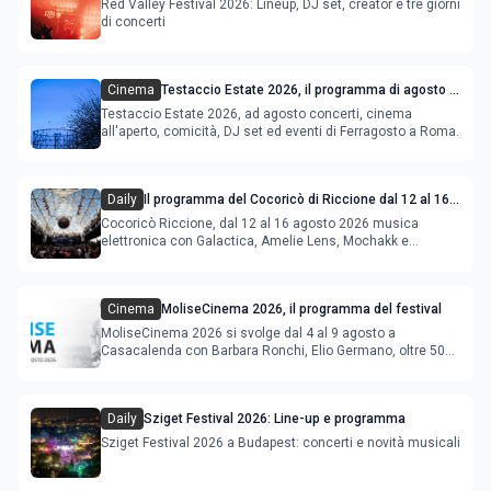
Red Valley Festival 2026: Lineup, DJ set, creator e tre giorni
di concerti
Cinema
Testaccio Estate 2026, il programma di agosto e
Ferragosto
Testaccio Estate 2026, ad agosto concerti, cinema
all'aperto, comicità, DJ set ed eventi di Ferragosto a Roma.
Daily
Il programma del Cocoricò di Riccione dal 12 al 16
agosto 2026
Cocoricò Riccione, dal 12 al 16 agosto 2026 musica
elettronica con Galactica, Amelie Lens, Mochakk e
Deeperfect.
Cinema
MoliseCinema 2026, il programma del festival
MoliseCinema 2026 si svolge dal 4 al 9 agosto a
Casacalenda con Barbara Ronchi, Elio Germano, oltre 50
film in concorso
Daily
Sziget Festival 2026: Line-up e programma
Sziget Festival 2026 a Budapest: concerti e novità musicali