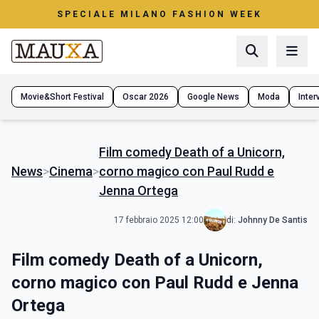
SPECIALE MILANO FASHION WEEK
Movie&Short Festival
Oscar 2026
Google News
Moda
Interv
Film comedy Death of a Unicorn,
News
>
Cinema
>
corno magico con Paul Rudd e
Jenna Ortega
17 febbraio 2025 12:00
di:
Johnny De Santis
Film comedy Death of a Unicorn,
corno magico con Paul Rudd e Jenna
Ortega