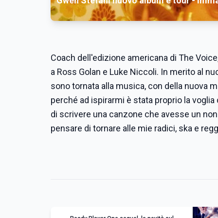
Gwen Stefani nuovo album e tour - imm
Coach dell'edizione americana di The Voice
a Ross Golan e Luke Niccoli. In merito al n
sono tornata alla musica, con della nuova mu
perché ad ispirarmi è stata proprio la voglia 
di scrivere una canzone che avesse un non 
pensare di tornare alle mie radici, ska e r