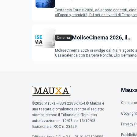
programma di agosto e
Testaccio Estate 2026, ad agosto concerti, cin
Ferragosto
all'aperto, comicità, DJ set ed eventi di Ferrago
MoliseCinema 2026, il
Cinema
programma del festival
MoliseCinema 2026 si svolge dal 4 al 9 agosto 
Casacalenda con Barbara Ronchi, Elio Germano, 
film in concorso
Maux
Chi siam
©2026 Mauxa - ISSN 2283-6454 © Mauxa è
una testata giornalistica iscritta al registro
Copyright
stampa presso il Tribunale di Terni con
autorizzazione n. 10/08 del 13/10/08.
Privacy P
Iscrizione al ROC n. 23259.
Pubblicit
Edito da Argo S.C. a R.L. - P.I. 01407520558