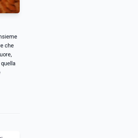
insieme
re che
uore,
 quella
e