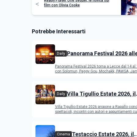
Ready Player One sequel, le novità sul
<
film con Olivia Cooke
Potrebbe Interessarti
Panorama Festival 2026 all
Daily
del Duca di Lecce: lineup e
Panorama Festival 2026 torna a Lecce dal 14 al
programma
con Solomun, Peggy Gou, Mochakk, PAWSA, Jam
altri DJ
Villa Tigullio Estate 2026, il
Daily
programma
Villa Tigullio Estate 2026 propone a Rapallo conc
spettacoli, incontri con autori e appuntamenti cul
Testaccio Estate 2026, il
Cinema