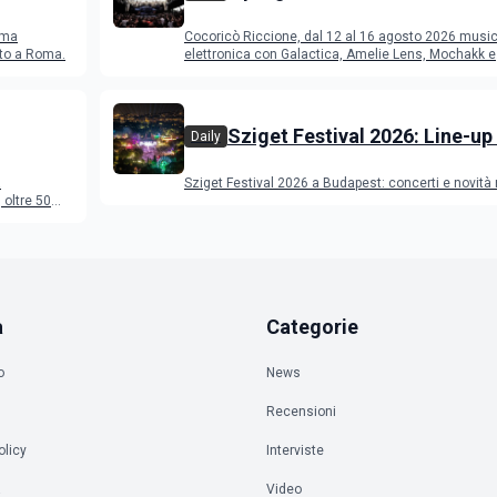
Riccione dal 12 al 16 agosto 
ema
Cocoricò Riccione, dal 12 al 16 agosto 2026 musi
sto a Roma.
elettronica con Galactica, Amelie Lens, Mochakk e
Deeperfect.
Sziget Festival 2026: Line-up
Daily
programma
a
Sziget Festival 2026 a Budapest: concerti e novità
oltre 50
a
Categorie
o
News
Recensioni
olicy
Interviste
à
Video