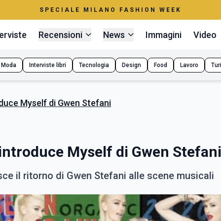
SPECIALE MILANO FASHION WEEK
erviste
Recensioni
News
Immagini
Video
Moda
Interviste libri
Tecnologia
Design
Food
Lavoro
Tur
oduce Myself di Gwen Stefani
eintroduce Myself di Gwen Stefan
isce il ritorno di Gwen Stefani alle scene musicali