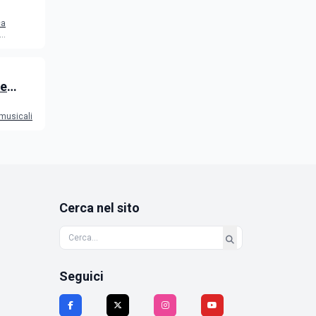
2026
ca
 e
 musicali
Cerca nel sito
Seguici