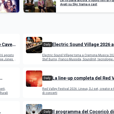
Lei mi parla ancora, il nuovo film di Pu
Avati su Sky: trama e cast
e Cave
Electric Sound Village 2026 a
Daily
Cremona: Stef Burns, Soundm
 16 agosto
Electric Sound Village torna a Cremona Musica 20
Young Band Contest, il pro
ie Jones e
Stef Burns, Franco Mussida, Soundmit, tecnologie 
Young Ba
La line-up completa del Red 
Daily
Festival 2026
erti,
Red Valley Festival 2026: Lineup, DJ set, creator e t
turali
di concerti
Il programma del Cocoricò di
Daily