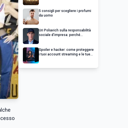
chiedere un rimborso
5 consigli per scegliere i profumi
da uomo
Uri Poliavich sulla responsabilità
sociale d’impresa: perché
un’impresa di successo va oltre il
profitto
Spoiler e hacker: come proteggere
i tuoi account streaming e le tue
serie preferite
alche
uccesso