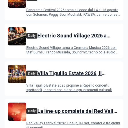
del Duca di Lecce: lineup e
Panorama Festival 2026 torna a Lecce dal 14 al 16 agosto
programma
con Solomun, Peggy Gou, Mochakk, PAWSA, Jamie Jones
e altri DJ
Electric Sound Village 2026 a
Daily
Cremona: Stef Burns, Soundmit e
Electric Sound Village torna a Cremona Musica 2026 con
Young Band Contest, il programma
Stef Burns, Franco Mussida, Soundmit, tecnologie audio e
Young Ba
Villa Tigullio Estate 2026, il
Daily
programma
Villa Tigullio Estate 2026 propone a Rapallo concerti,
spettacoli, incontri con autori e appuntamenti culturali
La line-up completa del Red Valley
Daily
Festival 2026
Red Valley Festival 2026: Lineup, DJ set, creator e tre giorni
di concerti