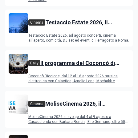
Testaccio Estate 2026, il
Cinema
programma di agosto e
Testaccio Estate 2026, ad agosto concerti, cinema
Ferragosto
all'aperto, comicità, DJ set ed eventi di Ferragosto a Roma.
Il programma del Cocoricò di
Daily
Riccione dal 12 al 16 agosto 2026
Cocoricò Riccione, dal 12 al 16 agosto 2026 musica
elettronica con Galactica, Amelie Lens, Mochakk e
Deeperfect.
MoliseCinema 2026, il
Cinema
programma del festival
MoliseCinema 2026 si svolge dal 4 al 9 agosto a
Casacalenda con Barbara Ronchi, Elio Germano, oltre 50
film in concorso