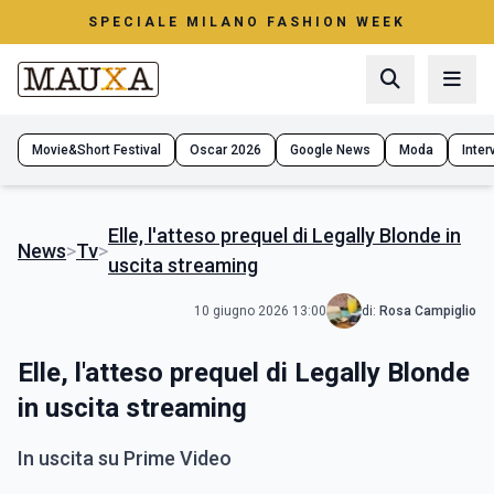
SPECIALE MILANO FASHION WEEK
Movie&Short Festival
Oscar 2026
Google News
Moda
Interv
Elle, l'atteso prequel di Legally Blonde in
News
>
Tv
>
uscita streaming
10 giugno 2026 13:00
di:
Rosa Campiglio
Elle, l'atteso prequel di Legally Blonde
in uscita streaming
In uscita su Prime Video