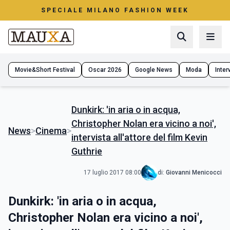
SPECIALE MILANO FASHION WEEK
Movie&Short Festival
Oscar 2026
Google News
Moda
Interv
Dunkirk: 'in aria o in acqua,
Christopher Nolan era vicino a noi',
News
>
Cinema
>
intervista all'attore del film Kevin
Guthrie
17 luglio 2017 08:00
di:
Giovanni Menicocci
Dunkirk: 'in aria o in acqua,
Christopher Nolan era vicino a noi',