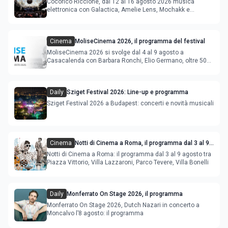
Cocoricò Riccione, dal 12 al 16 agosto 2026 musica
elettronica con Galactica, Amelie Lens, Mochakk e
Deeperfect.
Cinema
MoliseCinema 2026, il programma del festival
MoliseCinema 2026 si svolge dal 4 al 9 agosto a
Casacalenda con Barbara Ronchi, Elio Germano, oltre 50
film in concorso
Daily
Sziget Festival 2026: Line-up e programma
Sziget Festival 2026 a Budapest: concerti e novità musicali
Cinema
Notti di Cinema a Roma, il programma dal 3 al 9
agosto
Notti di Cinema a Roma: il programma dal 3 al 9 agosto tra
Piazza Vittorio, Villa Lazzaroni, Parco Tevere, Villa Bonelli
Daily
Monferrato On Stage 2026, il programma
Monferrato On Stage 2026, Dutch Nazari in concerto a
Moncalvo l’8 agosto: il programma