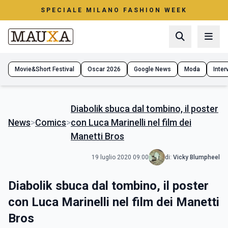
SPECIALE MILANO FASHION WEEK
Movie&Short Festival
Oscar 2026
Google News
Moda
Interv
Diabolik sbuca dal tombino, il poster
News
>
Comics
>
con Luca Marinelli nel film dei
Manetti Bros
19 luglio 2020 09:00
di:
Vicky Blumpheel
Diabolik sbuca dal tombino, il poster
con Luca Marinelli nel film dei Manetti
Bros