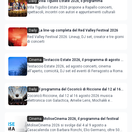
Daily
Villa Tigullio Estate 2026, il programma
Villa Tigullio Estate 2026 propone a Rapallo concerti,
spettacoli, incontri con autori e appuntamenti culturali
Daily
La line-up completa del Red Valley Festival 2026
Red Valley Festival 2026: Lineup, DJ set, creator e tre giorni
di concerti
Cinema
Testaccio Estate 2026, il programma di agosto e
Ferragosto
Testaccio Estate 2026, ad agosto concerti, cinema
all'aperto, comicità, DJ set ed eventi di Ferragosto a Roma.
Daily
Il programma del Cocoricò di Riccione dal 12 al 16
agosto 2026
Cocoricò Riccione, dal 12 al 16 agosto 2026 musica
elettronica con Galactica, Amelie Lens, Mochakk e
Deeperfect.
Cinema
MoliseCinema 2026, il programma del festival
MoliseCinema 2026 si svolge dal 4 al 9 agosto a
Casacalenda con Barbara Ronchi, Elio Germano, oltre 50