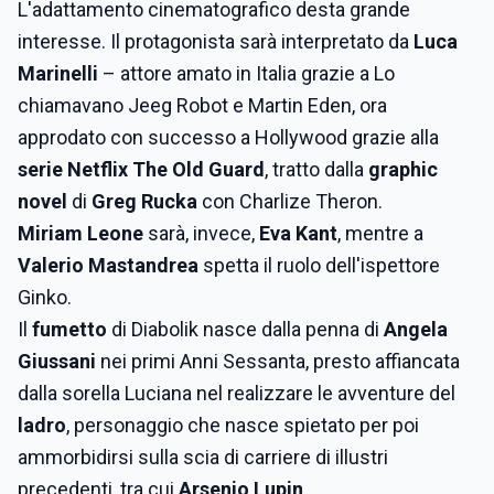
L'adattamento cinematografico desta grande
interesse. Il protagonista sarà interpretato da
Luca
Marinelli
– attore amato in Italia grazie a Lo
chiamavano Jeeg Robot e Martin Eden, ora
approdato con successo a Hollywood grazie alla
serie Netflix The Old Guard
, tratto dalla
graphic
novel
di
Greg Rucka
con Charlize Theron.
Miriam Leone
sarà, invece,
Eva Kant
, mentre a
Valerio Mastandrea
spetta il ruolo dell'ispettore
Ginko.
Il
fumetto
di Diabolik nasce dalla penna di
Angela
Giussani
nei primi Anni Sessanta, presto affiancata
dalla sorella Luciana nel realizzare le avventure del
ladro
, personaggio che nasce spietato per poi
ammorbidirsi sulla scia di carriere di illustri
precedenti, tra cui
Arsenio Lupin
.