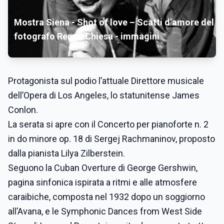
Mostra Siena - Shot of love – Scatti d’amore del
fotografo Renzo Chiesa - immagini
Protagonista sul podio l’attuale Direttore musicale
dell’Opera di Los Angeles, lo statunitense James
Conlon.
La serata si apre con il Concerto per pianoforte n. 2
in do minore op. 18 di Sergej Rachmaninov, proposto
dalla pianista Lilya Zilberstein.
Seguono la Cuban Overture di George Gershwin,
pagina sinfonica ispirata a ritmi e alle atmosfere
caraibiche, composta nel 1932 dopo un soggiorno
all’Avana, e le Symphonic Dances from West Side