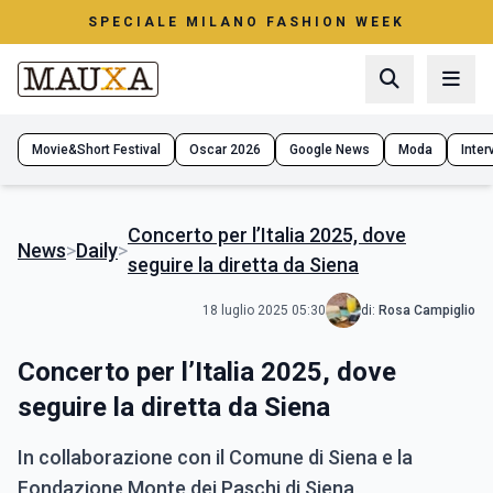
SPECIALE MILANO FASHION WEEK
Movie&Short Festival
Oscar 2026
Google News
Moda
Interv
Concerto per l’Italia 2025, dove
News
>
Daily
>
seguire la diretta da Siena
18 luglio 2025 05:30
di:
Rosa Campiglio
Concerto per l’Italia 2025, dove
seguire la diretta da Siena
In collaborazione con il Comune di Siena e la
Fondazione Monte dei Paschi di Siena