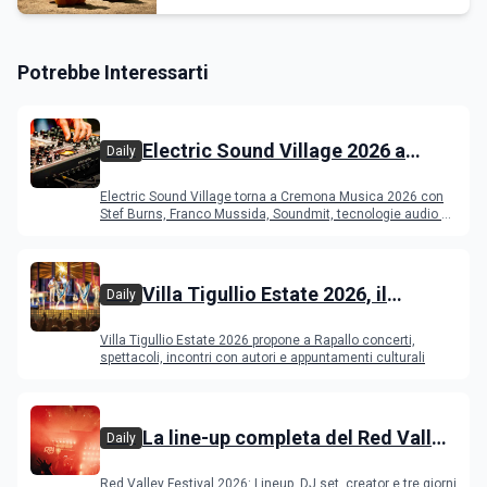
Potrebbe Interessarti
Electric Sound Village 2026 a
Daily
Cremona: Stef Burns, Soundmit e
Electric Sound Village torna a Cremona Musica 2026 con
Young Band Contest, il programma
Stef Burns, Franco Mussida, Soundmit, tecnologie audio e
Young Ba
Villa Tigullio Estate 2026, il
Daily
programma
Villa Tigullio Estate 2026 propone a Rapallo concerti,
spettacoli, incontri con autori e appuntamenti culturali
La line-up completa del Red Valley
Daily
Festival 2026
Red Valley Festival 2026: Lineup, DJ set, creator e tre giorni