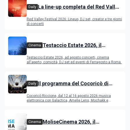
La line-up completa del Red Valley
Daily
Festival 2026
Red Valley Festival 2026: Lineup, DJ set, creator e tre giorni
di concerti
Testaccio Estate 2026, il
Cinema
programma di agosto e
Testaccio Estate 2026, ad agosto concerti, cinema
Ferragosto
all'aperto, comicità, DJ set ed eventi di Ferragosto a Roma.
Il programma del Cocoricò di
Daily
Riccione dal 12 al 16 agosto 2026
Cocoricò Riccione, dal 12 al 16 agosto 2026 musica
elettronica con Galactica, Amelie Lens, Mochakk e
Deeperfect.
MoliseCinema 2026, il
Cinema
programma del festival