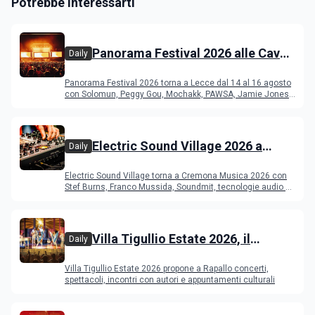
Potrebbe Interessarti
Panorama Festival 2026 alle Cave
Daily
del Duca di Lecce: lineup e
Panorama Festival 2026 torna a Lecce dal 14 al 16 agosto
programma
con Solomun, Peggy Gou, Mochakk, PAWSA, Jamie Jones
e altri DJ
Electric Sound Village 2026 a
Daily
Cremona: Stef Burns, Soundmit e
Electric Sound Village torna a Cremona Musica 2026 con
Young Band Contest, il programma
Stef Burns, Franco Mussida, Soundmit, tecnologie audio e
Young Ba
Villa Tigullio Estate 2026, il
Daily
programma
Villa Tigullio Estate 2026 propone a Rapallo concerti,
spettacoli, incontri con autori e appuntamenti culturali