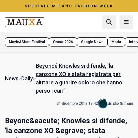
SPECIALE MILANO FASHION WEEK
Movie&Short Festival
Oscar 2026
Google News
Moda
Interv
Beyoncé Knowles si difende, 'la
canzone XO è stata registrata per
News
>
Daily
>
aiutare a guarire coloro che hanno
perso i cari'
31 dicembre 2013 18:42
di:
Elio Grimani
Beyonc&eacute; Knowles si difende,
'la canzone XO &egrave; stata