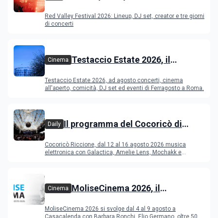
Festival 2026
Red Valley Festival 2026: Lineup, DJ set, creator e tre giorni
di concerti
Testaccio Estate 2026, il
Cinema
programma di agosto e
Testaccio Estate 2026, ad agosto concerti, cinema
Ferragosto
all'aperto, comicità, DJ set ed eventi di Ferragosto a Roma.
Il programma del Cocoricò di
Daily
Riccione dal 12 al 16 agosto 2026
Cocoricò Riccione, dal 12 al 16 agosto 2026 musica
elettronica con Galactica, Amelie Lens, Mochakk e
Deeperfect.
MoliseCinema 2026, il
Cinema
programma del festival
MoliseCinema 2026 si svolge dal 4 al 9 agosto a
Casacalenda con Barbara Ronchi, Elio Germano, oltre 50