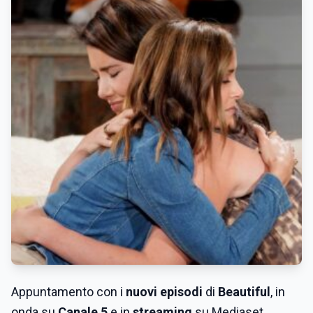
Appuntamento con i
nuovi episodi
di
Beautiful
, in
onda su
Canale 5
e in
streaming
su Mediaset