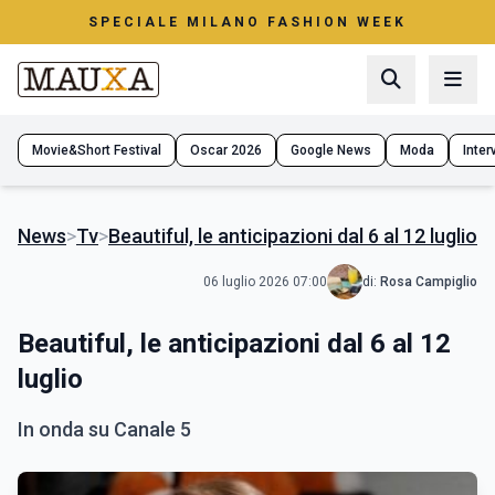
SPECIALE MILANO FASHION WEEK
Movie&Short Festival
Oscar 2026
Google News
Moda
Interv
News
>
Tv
>
Beautiful, le anticipazioni dal 6 al 12 luglio
06 luglio 2026 07:00
di:
Rosa Campiglio
Beautiful, le anticipazioni dal 6 al 12
luglio
In onda su Canale 5