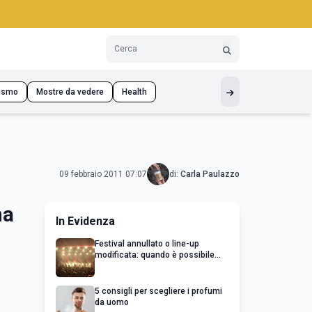
ismo
Mostre da vedere
Health
09 febbraio 2011 07:07
di:
Carla Paulazzo
na
In Evidenza
Festival annullato o line-up
modificata: quando è possibile
chiedere un rimborso
5 consigli per scegliere i profumi
da uomo