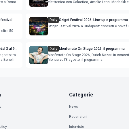
sto a Roma.
elettronica con Galactica, Amelie Lens, Mochakk e
Deeperfect.
festival
Daily
Sziget Festival 2026: Line-up e programma
a
Sziget Festival 2026 a Budapest: concerti e novità
oltre 50
dal 3 al 9
Daily
Monferrato On Stage 2026, il programma
agosto tra
Monferrato On Stage 2026, Dutch Nazari in concer
la Bonelli
Moncalvo l’8 agosto: il programma
a
Categorie
o
News
Recensioni
olicy
Interviste