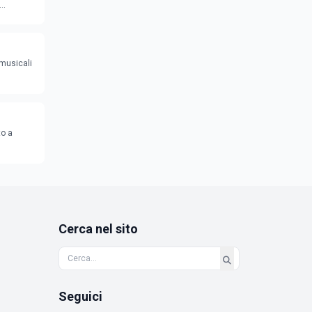
 musicali
to a
Cerca nel sito
Seguici