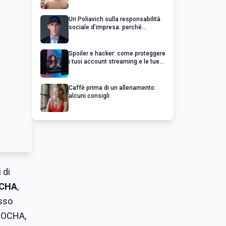
Uri Poliavich sulla responsabilità
sociale d’impresa: perché
un’impresa di successo va oltre il
profitto
Spoiler e hacker: come proteggere
i tuoi account streaming e le tue
serie preferite
Caffè prima di un allenamento:
alcuni consigli
 di
OCHA
,
esso
 ROCHA,