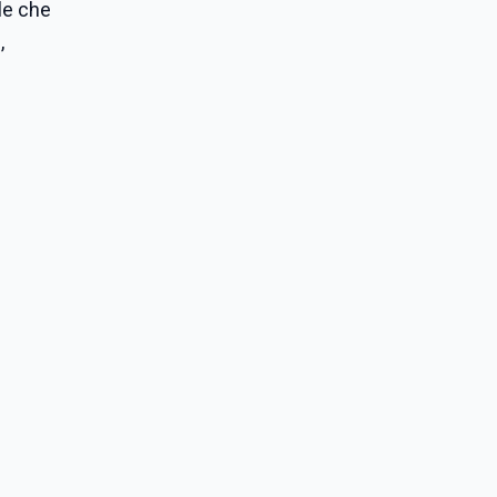
ale che
,