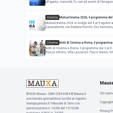
all'aperto, comicità, DJ set ed eventi di Ferrago
Cinema
MoliseCinema 2026, il programma del 
MoliseCinema 2026 si svolge dal 4 al 9 agosto 
Casacalenda con Barbara Ronchi, Elio Germano, 
film in concorso
Cinema
Notti di Cinema a Roma, il programma 
agosto
Notti di Cinema a Roma: il programma dal 3 al 9 
Piazza Vittorio, Villa Lazzaroni, Parco Tevere, Vil
Maux
Chi siam
©2026 Mauxa - ISSN 2283-6454 © Mauxa è
una testata giornalistica iscritta al registro
Copyright
stampa presso il Tribunale di Terni con
autorizzazione n. 10/08 del 13/10/08.
Privacy P
Iscrizione al ROC n. 23259.