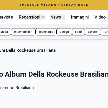
SPECIALE MILANO FASHION WEEK
erviste
Recensioni
News
Immagini
Video
Moda
Interviste libri
Tecnologia
Design
Food
Lavoro
Tur
bum Della Rockeuse Brasiliana
ovo Album Della Rockeuse Brasilia