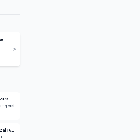
ce
>
 2026
re giorni
2 al 16
ca