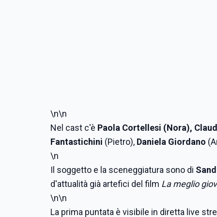
\n\n
Nel cast c'è
Paola Cortellesi (Nora),
Claud
Fantastichini
(Pietro),
Daniela Giordano
(A
\n
Il soggetto e la sceneggiatura sono di
Sand
d'attualità già artefici del film
La meglio gio
\n\n
La prima puntata è visibile in diretta live str