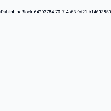
cid=PublishingBlock-64203784-70f7-4b53-9d21-b1469385