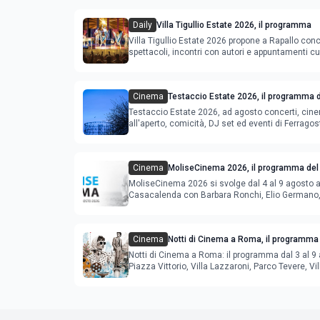
Daily
Villa Tigullio Estate 2026, il programma
Villa Tigullio Estate 2026 propone a Rapallo conc
spettacoli, incontri con autori e appuntamenti cul
Cinema
Testaccio Estate 2026, il programma d
Ferragosto
Testaccio Estate 2026, ad agosto concerti, cin
all'aperto, comicità, DJ set ed eventi di Ferrago
Cinema
MoliseCinema 2026, il programma del 
MoliseCinema 2026 si svolge dal 4 al 9 agosto 
Casacalenda con Barbara Ronchi, Elio Germano, 
film in concorso
Cinema
Notti di Cinema a Roma, il programma 
agosto
Notti di Cinema a Roma: il programma dal 3 al 9 
Piazza Vittorio, Villa Lazzaroni, Parco Tevere, Vil