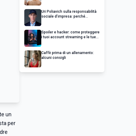
Uri Poliavich sulla responsabilità
sociale d’impresa: perché
un’impresa di successo va oltre il
profitto
Spoiler e hacker: come proteggere
i tuoi account streaming e le tue
serie preferite
Caffè prima di un allenamento:
alcuni consigli
nte un
sta per
adre