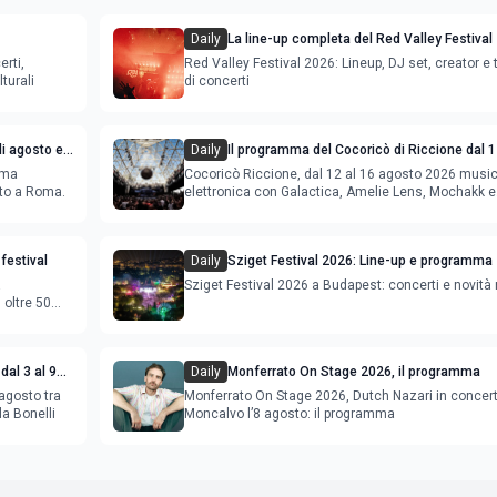
Daily
La line-up completa del Red Valley Festival
erti,
Red Valley Festival 2026: Lineup, DJ set, creator e t
turali
di concerti
i agosto e
Daily
Il programma del Cocoricò di Riccione dal 1
agosto 2026
ema
Cocoricò Riccione, dal 12 al 16 agosto 2026 musi
sto a Roma.
elettronica con Galactica, Amelie Lens, Mochakk e
Deeperfect.
festival
Daily
Sziget Festival 2026: Line-up e programma
a
Sziget Festival 2026 a Budapest: concerti e novità
oltre 50
dal 3 al 9
Daily
Monferrato On Stage 2026, il programma
agosto tra
Monferrato On Stage 2026, Dutch Nazari in concer
la Bonelli
Moncalvo l’8 agosto: il programma