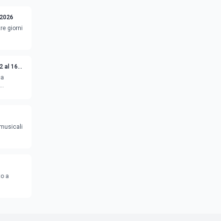
 2026
re giorni
2 al 16
ca
 musicali
to a