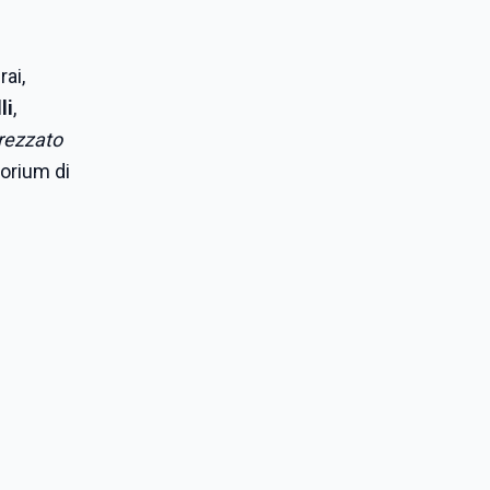
rai,
li
,
rezzato
itorium di