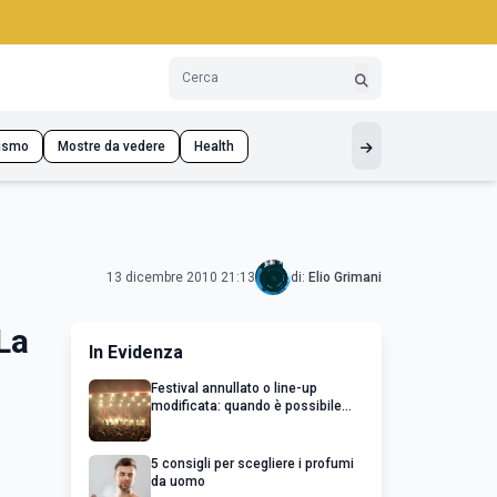
ismo
Mostre da vedere
Health
13 dicembre 2010 21:13
di:
Elio Grimani
La
In Evidenza
Festival annullato o line-up
modificata: quando è possibile
chiedere un rimborso
5 consigli per scegliere i profumi
da uomo