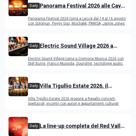
Panorama Festival 2026 alle Cave
Daily
del Duca di Lecce: lineup e
Panorama Festival 2026 torna a Lecce dal 14 al 16 agosto
programma
con Solomun, Peggy Gou, Mochakk, PAWSA, Jamie Jones
e altri DJ
Electric Sound Village 2026 a
Daily
Cremona: Stef Burns, Soundmit e
Electric Sound Village torna a Cremona Musica 2026 con
Young Band Contest, il programma
Stef Burns, Franco Mussida, Soundmit, tecnologie audio e
Young Ba
Villa Tigullio Estate 2026, il
Daily
programma
Villa Tigullio Estate 2026 propone a Rapallo concerti,
spettacoli, incontri con autori e appuntamenti culturali
La line-up completa del Red Valley
Daily
Festival 2026