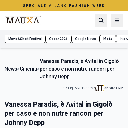
SPECIALE MILANO FASHION WEEK
Movie&Short Festival
Oscar 2026
Google News
Moda
Interv
Vanessa Paradis, è Avital in Gigolò
News
>
Cinema
>
per caso e non nutre rancori per
Johnny Depp
17 luglio 2013 11:27
di:
Silvia Niri
Vanessa Paradis, è Avital in Gigolò
per caso e non nutre rancori per
Johnny Depp