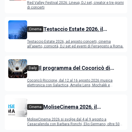
Red Valley Festival 2026: Lineup, DJ set, creator e tre giorni
di concerti
Testaccio Estate 2026, il
Cinema
programma di agosto e
Testaccio Estate 2026, ad agosto concerti, cinema
Ferragosto
all'aperto, comicità, DJ set ed eventi di Ferragosto a Roma.
Il programma del Cocoricò di
Daily
Riccione dal 12 al 16 agosto 2026
Cocoricò Riccione, dal 12 al 16 agosto 2026 musica
elettronica con Galactica, Amelie Lens, Mochakk e
Deeperfect.
MoliseCinema 2026, il
Cinema
programma del festival
MoliseCinema 2026 si svolge dal 4 al 9 agosto a
Casacalenda con Barbara Ronchi, Elio Germano, oltre 50
film in concorso