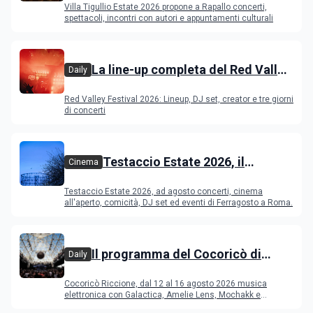
Villa Tigullio Estate 2026 propone a Rapallo concerti,
spettacoli, incontri con autori e appuntamenti culturali
La line-up completa del Red Valley
Daily
Festival 2026
Red Valley Festival 2026: Lineup, DJ set, creator e tre giorni
di concerti
Testaccio Estate 2026, il
Cinema
programma di agosto e
Testaccio Estate 2026, ad agosto concerti, cinema
Ferragosto
all'aperto, comicità, DJ set ed eventi di Ferragosto a Roma.
Il programma del Cocoricò di
Daily
Riccione dal 12 al 16 agosto 2026
Cocoricò Riccione, dal 12 al 16 agosto 2026 musica
elettronica con Galactica, Amelie Lens, Mochakk e
Deeperfect.