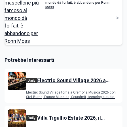
mondo dà forfait, è abbandono per Ronn
Moss
>
Potrebbe Interessarti
Electric Sound Village 2026 a
Daily
Cremona: Stef Burns, Soundmit e
Electric Sound Village torna a Cremona Musica 2026 con
Young Band Contest, il programma
Stef Burns, Franco Mussida, Soundmit, tecnologie audio e
Young Ba
Villa Tigullio Estate 2026, il
Daily
programma