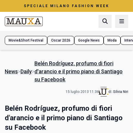
SPECIALE MILANO FASHION WEEK
Movie&Short Festival
Oscar 2026
Google News
Moda
Interv
Belén Rodríguez, profumo di fiori
News
>
Daily
>
d'arancio e il primo piano di Santiago
su Facebook
15 luglio 2013 11:36
di:
Silvia Niri
Belén Rodríguez, profumo di fiori
d'arancio e il primo piano di Santiago
su Facebook