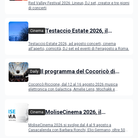
Red Valley Festival 2026: Lineup, DJ set, creator e tre giorni
di concerti
Testaccio Estate 2026, il
Cinema
programma di agosto e
Testaccio Estate 2026, ad agosto concerti, cinema
Ferragosto
all'aperto, comicità, DJ set ed eventi di Ferragosto a Roma.
Il programma del Cocoricò di
Daily
Riccione dal 12 al 16 agosto 2026
Cocoricò Riccione, dal 12 al 16 agosto 2026 musica
elettronica con Galactica, Amelie Lens, Mochakk e
Deeperfect.
MoliseCinema 2026, il
Cinema
programma del festival
MoliseCinema 2026 si svolge dal 4 al 9 agosto a
Casacalenda con Barbara Ronchi, Elio Germano, oltre 50
film in concorso