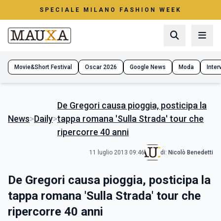
SPECIALE MILANO FASHION WEEK
Movie&Short Festival
Oscar 2026
Google News
Moda
Interv
De Gregori causa pioggia, posticipa la
News
>
Daily
>
tappa romana 'Sulla Strada' tour che
ripercorre 40 anni
11 luglio 2013 09:46
di:
Nicolò Benedetti
De Gregori causa pioggia, posticipa la
tappa romana 'Sulla Strada' tour che
ripercorre 40 anni