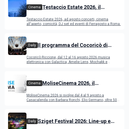
Testaccio Estate 2026, il
Cinema
programma di agosto e
Testaccio Estate 2026, ad agosto concerti, cinema
Ferragosto
all'aperto, comicità, DJ set ed eventi di Ferragosto a Roma.
Il programma del Cocoricò di
Daily
Riccione dal 12 al 16 agosto 2026
Cocoricò Riccione, dal 12 al 16 agosto 2026 musica
elettronica con Galactica, Amelie Lens, Mochakk e
Deeperfect.
MoliseCinema 2026, il
Cinema
programma del festival
MoliseCinema 2026 si svolge dal 4 al 9 agosto a
Casacalenda con Barbara Ronchi, Elio Germano, oltre 50
film in concorso
Sziget Festival 2026: Line-up e
Daily