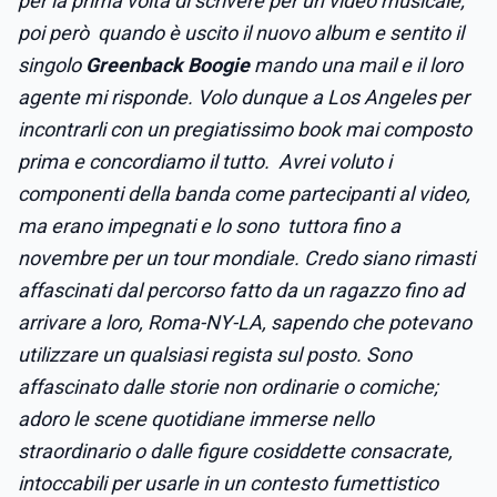
per la prima volta di scrivere per un video musicale;
poi però quando è uscito il nuovo album e sentito il
singolo
Greenback Boogie
mando una mail e il loro
agente mi risponde. Volo dunque a Los Angeles per
incontrarli con un pregiatissimo book mai composto
prima e concordiamo il tutto. Avrei voluto i
componenti della banda come partecipanti al video,
ma erano impegnati e lo sono tuttora fino a
novembre per un tour mondiale. Credo siano rimasti
affascinati dal percorso fatto da un ragazzo fino ad
arrivare a loro, Roma-NY-LA, sapendo che potevano
utilizzare un qualsiasi regista sul posto.
Sono
affascinato dalle storie non ordinarie o comiche;
adoro le scene quotidiane immerse nello
straordinario o dalle figure cosiddette consacrate,
intoccabili per usarle in un contesto fumettistico