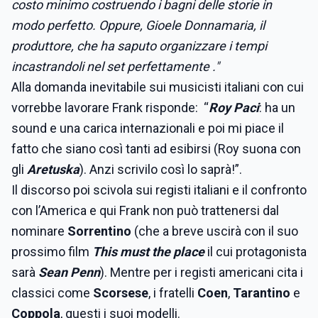
costo minimo costruendo i bagni delle storie in
modo perfetto. Oppure, Gioele Donnamaria, il
produttore, che ha saputo organizzare i tempi
incastrandoli nel set perfettamente ."
Alla domanda inevitabile sui musicisti italiani con cui
vorrebbe lavorare Frank risponde: “
Roy Paci
: ha un
sound e una carica internazionali e poi mi piace il
fatto che siano così tanti ad esibirsi (Roy suona con
gli
Aretuska
). Anzi scrivilo così lo saprà!”.
Il discorso poi scivola sui registi italiani e il confronto
con l’America e qui Frank non può trattenersi dal
nominare
Sorrentino
(che a breve uscirà con il suo
prossimo film
This must the place
il cui protagonista
sarà
Sean Penn
). Mentre per i registi americani cita i
classici come
Scorsese
, i fratelli
Coen
,
Tarantino
e
Coppola
, questi i suoi modelli.