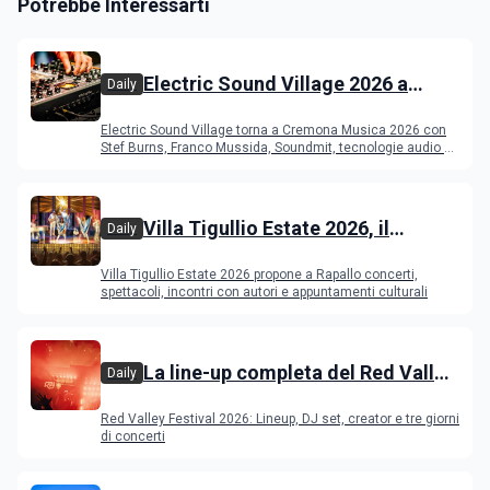
Potrebbe Interessarti
Electric Sound Village 2026 a
Daily
Cremona: Stef Burns, Soundmit e
Electric Sound Village torna a Cremona Musica 2026 con
Young Band Contest, il programma
Stef Burns, Franco Mussida, Soundmit, tecnologie audio e
Young Ba
Villa Tigullio Estate 2026, il
Daily
programma
Villa Tigullio Estate 2026 propone a Rapallo concerti,
spettacoli, incontri con autori e appuntamenti culturali
La line-up completa del Red Valley
Daily
Festival 2026
Red Valley Festival 2026: Lineup, DJ set, creator e tre giorni
di concerti