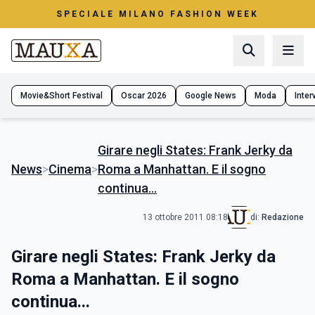
SPECIALE MILANO FASHION WEEK
Movie&Short Festival
Oscar 2026
Google News
Moda
Interv
Girare negli States: Frank Jerky da
News
>
Cinema
>
Roma a Manhattan. E il sogno
continua...
13 ottobre 2011 08:18
di:
Redazione
Girare negli States: Frank Jerky da
Roma a Manhattan. E il sogno
continua...