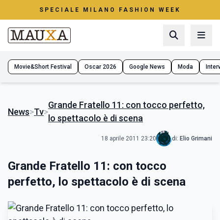
SPECIALE MILANO FASHION WEEK
Movie&Short Festival
Oscar 2026
Google News
Moda
Interv
Grande Fratello 11: con tocco perfetto,
News
>
Tv
>
lo spettacolo è di scena
18 aprile 2011 23:20
di:
Elio Grimani
Grande Fratello 11: con tocco
perfetto, lo spettacolo è di scena