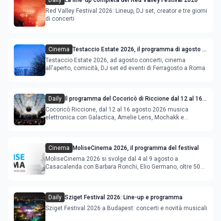
Daily
La line-up completa del Red Valley Festival 2026
Red Valley Festival 2026: Lineup, DJ set, creator e tre giorni
di concerti
Cinema
Testaccio Estate 2026, il programma di agosto e
Ferragosto
Testaccio Estate 2026, ad agosto concerti, cinema
all'aperto, comicità, DJ set ed eventi di Ferragosto a Roma.
Daily
Il programma del Cocoricò di Riccione dal 12 al 16
agosto 2026
Cocoricò Riccione, dal 12 al 16 agosto 2026 musica
elettronica con Galactica, Amelie Lens, Mochakk e
Deeperfect.
Cinema
MoliseCinema 2026, il programma del festival
MoliseCinema 2026 si svolge dal 4 al 9 agosto a
Casacalenda con Barbara Ronchi, Elio Germano, oltre 50
film in concorso
Daily
Sziget Festival 2026: Line-up e programma
Sziget Festival 2026 a Budapest: concerti e novità musicali