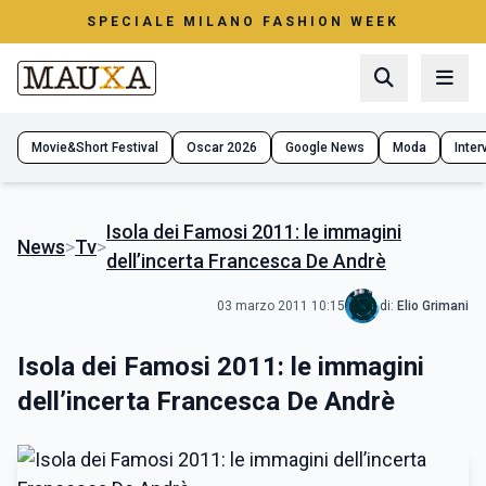
SPECIALE MILANO FASHION WEEK
Movie&Short Festival
Oscar 2026
Google News
Moda
Interv
Isola dei Famosi 2011: le immagini
News
>
Tv
>
dell’incerta Francesca De Andrè
03 marzo 2011 10:15
di:
Elio Grimani
Isola dei Famosi 2011: le immagini
dell’incerta Francesca De Andrè