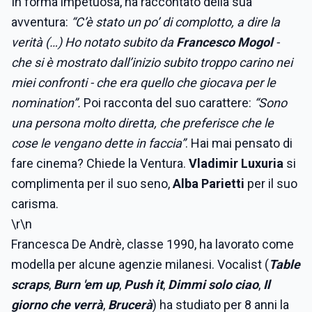
In forma impetuosa, ha raccontato della sua
avventura:
“C’è stato un po’ di complotto, a dire la
verità (…) Ho notato subito da
Francesco Mogol
-
che si è mostrato dall’inizio subito troppo carino nei
miei confronti - che era quello che giocava per le
nomination”.
Poi racconta del suo carattere:
“Sono
una persona molto diretta, che preferisce che le
cose le vengano dette in faccia”
. Hai mai pensato di
fare cinema? Chiede la Ventura.
Vladimir Luxuria
si
complimenta per il suo seno,
Alba Parietti
per il suo
carisma.
\r\n
Francesca De Andrè, classe 1990, ha lavorato come
modella per alcune agenzie milanesi. Vocalist (
Table
scraps
,
Burn 'em up
,
Push it
,
Dimmi solo ciao
,
Il
giorno che verrà
,
Brucerà
) ha studiato per 8 anni la