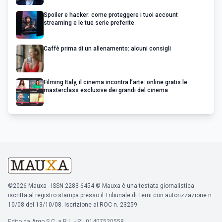
Spoiler e hacker: come proteggere i tuoi account
streaming e le tue serie preferite
Caffè prima di un allenamento: alcuni consigli
Filming Italy, il cinema incontra l’arte: online gratis le
masterclass esclusive dei grandi del cinema
©2026 Mauxa - ISSN 2283-6454 © Mauxa è una testata giornalistica
iscritta al registro stampa presso il Tribunale di Terni con autorizzazione n.
10/08 del 13/10/08. Iscrizione al ROC n. 23259.
Edito da Argo S.C. a R.L. - P.I. 01407520558