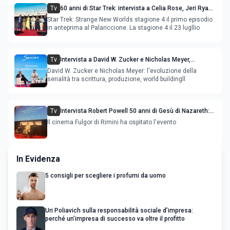
Tv
60 anni di Star Trek: intervista a Celia Rose, Jeri Ryan,
Rebecca Romijn, Anson Mount
Star Trek: Strange New Worlds stagione 4 il primo episodio
in anteprima al Palariccione. La stagione 4 il 23 lugllio
Tv
Intervista a David W. Zucker e Nicholas Meyer,
l'evoluzione della serialità internazionale
David W. Zucker e Nicholas Meyer: l'evoluzione della
serialità tra scrittura, produzione, world buildingll
Tv
Intervista Robert Powell 50 anni di Gesù di Nazareth:
l'attore incontra il pubblico
Il cinema Fulgor di Rimini ha ospitato l'evento
In Evidenza
5 consigli per scegliere i profumi da uomo
Uri Poliavich sulla responsabilità sociale d’impresa:
perché un’impresa di successo va oltre il profitto