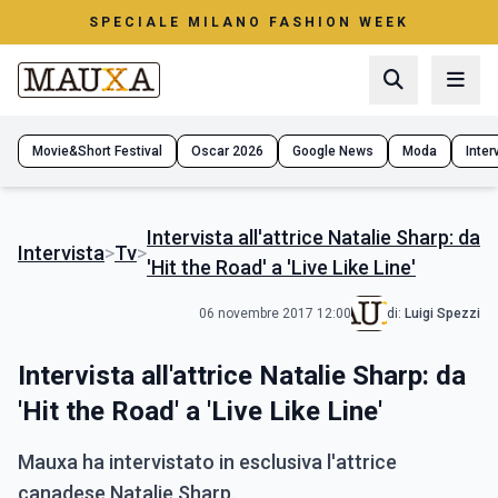
SPECIALE MILANO FASHION WEEK
Movie&Short Festival
Oscar 2026
Google News
Moda
Interv
Intervista all'attrice Natalie Sharp: da
Intervista
>
Tv
>
'Hit the Road' a 'Live Like Line'
06 novembre 2017 12:00
di:
Luigi Spezzi
Intervista all'attrice Natalie Sharp: da
'Hit the Road' a 'Live Like Line'
Mauxa ha intervistato in esclusiva l'attrice
canadese Natalie Sharp.