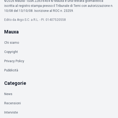
©2026 Mauxa - ISSN 2283-6454 © Mauxa è una testata giornalistica
iscritta al registro stampa presso il Tribunale di Terni con autorizzazione n.
10/08 del 13/10/08. Iscrizione al ROC n. 23259.
Edito da Argo S.C. a R.L. - P.I. 01407520558
Mauxa
Chi siamo
Copyright
Privacy Policy
Pubblicità
Categorie
News
Recensioni
Interviste