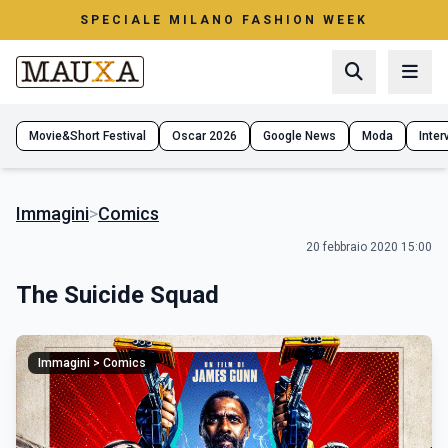
SPECIALE MILANO FASHION WEEK
Movie&Short Festival
Oscar 2026
Google News
Moda
Interv
Immagini
>
Comics
20 febbraio 2020 15:00
The Suicide Squad
Immagini > Comics