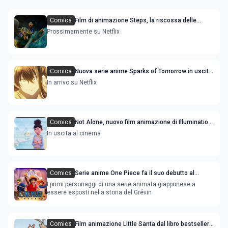
Comics
Film di animazione Steps, la riscossa delle
sorellastre di Cenerentola: trama cast e uscita
Prossimamente su Netflix
Comics
Nuova serie anime Sparks of Tomorrow in uscita
streaming: le anticipazioni
In arrivo su Netflix
Comics
Not Alone, nuovo film animazione di Illumination
con Timothée Chalamet e Selena Gomez
In uscita al cinema
Comics
Serie anime One Piece fa il suo debutto al
Museo Grévin di Parigi
I primi personaggi di una serie animata giapponese a
essere esposti nella storia del Grévin
Comics
Film animazione Little Santa dal libro bestseller