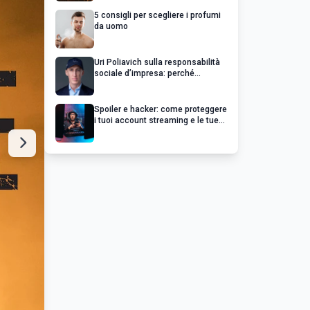
5 consigli per scegliere i profumi
da uomo
Uri Poliavich sulla responsabilità
sociale d’impresa: perché
un’impresa di successo va oltre il
profitto
Spoiler e hacker: come proteggere
i tuoi account streaming e le tue
serie preferite