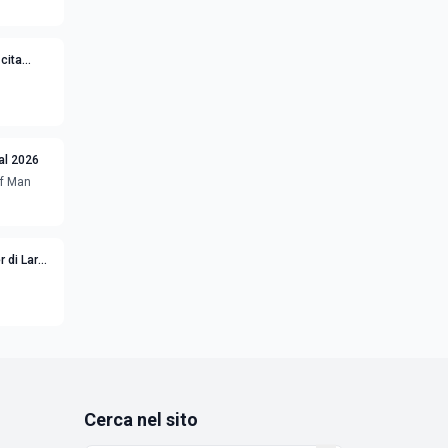
cita
val 2026
lf Man
r di Lars
Cerca nel sito