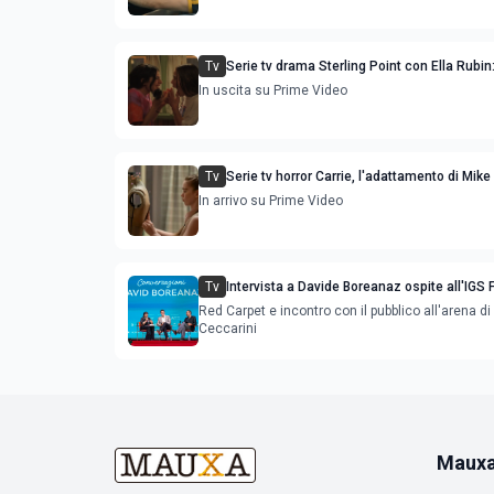
Tv
Serie tv drama Sterling Point con Ella Rubin
e uscita streaming
In uscita su Prime Video
Tv
Serie tv horror Carrie, l'adattamento di Mik
trama cast e uscita
In arrivo su Prime Video
Tv
Intervista a Davide Boreanaz ospite all'IGS 
2026
Red Carpet e incontro con il pubblico all'arena di
Ceccarini
Maux