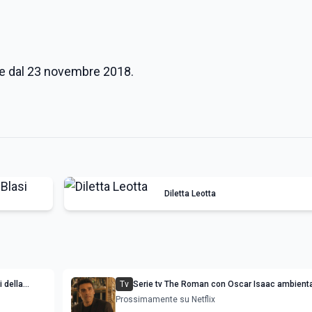
me dal 23 novembre 2018.
Diletta Leotta
i della
Tv
Serie tv The Roman con Oscar Isaac ambienta
mondo del gioco d'azzardo di Las Vegas
Prossimamente su Netflix