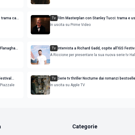
: trama cast
Tv
Film Masterplan con Stanley Tucci: trama e us
streaming
In uscita su Prime Video
e Flanaghan:
Tv
Intervista a Richard Gadd, ospite all'IGS Festi
A Riccione per presentare la sua nuova serie tv Ha
Festival
Tv
Serie tv thriller Nocturne dai romanzi bestselle
Kepler: trama cast e uscita
 Piazzale
In uscita su Apple TV
a
Categorie