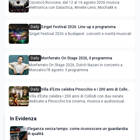
agosto 2026
Cocoricò Riccione, dal 12 al 16 agosto 2026 musica
elettronica con Galactica, Amelie Lens, Mochakk e
Deeperfect.
Daily
Sziget Festival 2026: Line-up e programma
Sziget Festival 2026 a Budapest: concerti e novità musicali
Daily
Monferrato On Stage 2026, il programma
Monferrato On Stage 2026, Dutch Nazari in concerto a
Moncalvo l’8 agosto: il programma
Daily
Villa d’Este celebra Pinocchio e i 200 anni di Collodi
con cinema, musica e audiovisual mapping
Villa d’Este celebra i 200 anni di Collodi con due serate
dedicate a Pinocchio tra cinema, musica e audiovisual
mapping
In Evidenza
Eleganza senza tempo: come riconoscere un guardaroba
di qualità