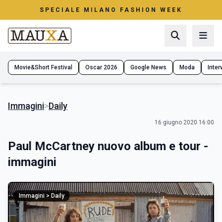
SPECIALE MILANO FASHION WEEK
Movie&Short Festival
Oscar 2026
Google News
Moda
Interv
Immagini
>
Daily
16 giugno 2020 16:00
Paul McCartney nuovo album e tour -
immagini
Immagini > Daily