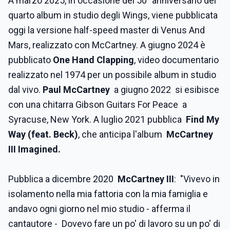
A marzo 2025, in occasione del 50° anniversario del
quarto album in studio degli Wings, viene pubblicata
oggi la versione half-speed master di Venus And
Mars, realizzato con McCartney. A giugno 2024 è
pubblicato
One Hand Clapping
, video documentario
realizzato nel 1974 per un possibile album in studio
dal vivo.
Paul McCartney
a giugno 2022 si esibisce
con una chitarra Gibson Guitars For Peace a
Syracuse, New York. A luglio 2021 pubblica
Find My
Way (feat. Beck)
, che anticipa l'album
McCartney
III Imagined.
Pubblica a dicembre 2020
McCartney III
: "Vivevo in
isolamento nella mia fattoria con la mia famiglia e
andavo ogni giorno nel mio studio - afferma il
cantautore - Dovevo fare un po' di lavoro su un po' di