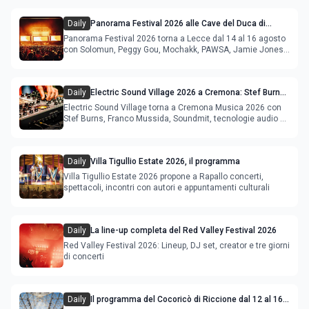
Daily
Panorama Festival 2026 alle Cave del Duca di
Lecce: lineup e programma
Panorama Festival 2026 torna a Lecce dal 14 al 16 agosto
con Solomun, Peggy Gou, Mochakk, PAWSA, Jamie Jones
e altri DJ
Daily
Electric Sound Village 2026 a Cremona: Stef Burns,
Soundmit e Young Band Contest, il programma
Electric Sound Village torna a Cremona Musica 2026 con
Stef Burns, Franco Mussida, Soundmit, tecnologie audio e
Young Ba
Daily
Villa Tigullio Estate 2026, il programma
Villa Tigullio Estate 2026 propone a Rapallo concerti,
spettacoli, incontri con autori e appuntamenti culturali
Daily
La line-up completa del Red Valley Festival 2026
Red Valley Festival 2026: Lineup, DJ set, creator e tre giorni
di concerti
Daily
Il programma del Cocoricò di Riccione dal 12 al 16