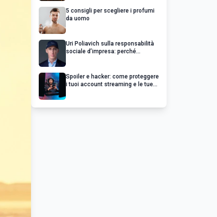
5 consigli per scegliere i profumi
da uomo
Uri Poliavich sulla responsabilità
sociale d’impresa: perché
un’impresa di successo va oltre il
profitto
Spoiler e hacker: come proteggere
i tuoi account streaming e le tue
serie preferite