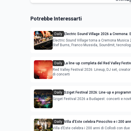
Potrebbe Interessarti
Daily
Electric Sound Village 2026 a Cremona: S
Soundmit e Young Band Contest, il pro
Electric Sound Village torna a Cremona Musica
Stef Burns, Franco Mussida, Soundmit, tecnolog
Young Ba
Daily
La line-up completa del Red Valley Festi
Red Valley Festival 2026: Lineup, DJ set, creator 
di concerti
Daily
Sziget Festival 2026: Line-up e program
Sziget Festival 2026 a Budapest: concerti e novi
Daily
Villa d’Este celebra Pinocchio e i 200 anni
con cinema, musica e audiovisual mapp
Villa d’Este celebra i 200 anni di Collodi con due