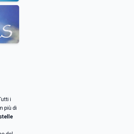
Tutti i
n più di
stelle
no del