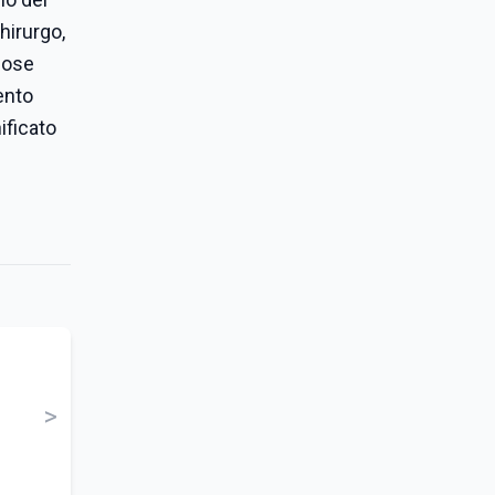
hirurgo,
iose
ento
ificato
>