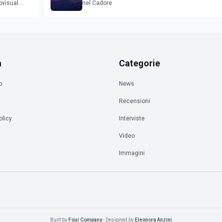
ovisual
nel Cadore
a
Categorie
o
News
Recensioni
olicy
Interviste
à
Video
Immagini
Built by
Four Company
- Designed by
Eleonora Anzini