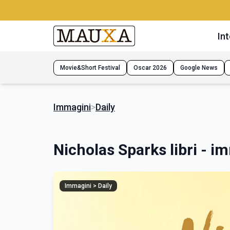
Int
Movie&Short Festival
Oscar 2026
Google News
Immagini
>
Daily
Nicholas Sparks libri - i
Immagini > Daily