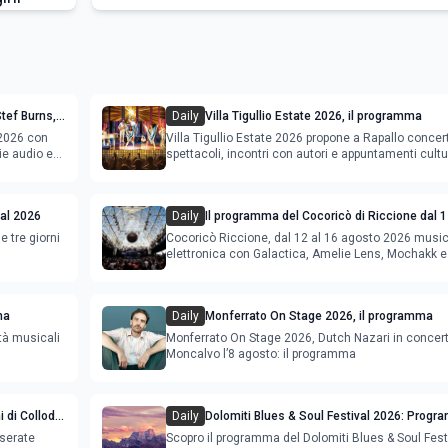
tef Burns,
Daily
Villa Tigullio Estate 2026, il programma
gramma
 2026 con
Villa Tigullio Estate 2026 propone a Rapallo concert
ie audio e
spettacoli, incontri con autori e appuntamenti cultu
val 2026
Daily
Il programma del Cocoricò di Riccione dal 1
agosto 2026
e tre giorni
Cocoricò Riccione, dal 12 al 16 agosto 2026 musi
elettronica con Galactica, Amelie Lens, Mochakk e
Deeperfect.
ma
Daily
Monferrato On Stage 2026, il programma
tà musicali
Monferrato On Stage 2026, Dutch Nazari in concer
Moncalvo l’8 agosto: il programma
 di Collodi
Daily
Dolomiti Blues & Soul Festival 2026: Prog
ing
Location nel Cadore
 serate
Scopro il programma del Dolomiti Blues & Soul Fest