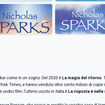
 due come in un sogno. Del 2020 è
La magia del ritorno
. 
ork Times, e hanno venduto oltre cento milioni di copie i
i undici film: l'ultimo uscito in Italia è
La risposta è nelle 
Trevor Benson, che riceve in eredità la vecchia casa di leg