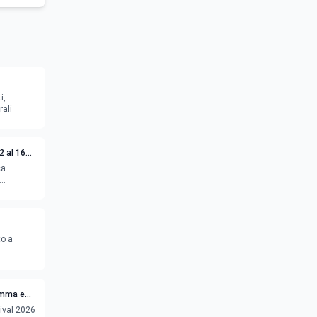
i,
rali
2 al 16
ca
to a
ramma e
ival 2026