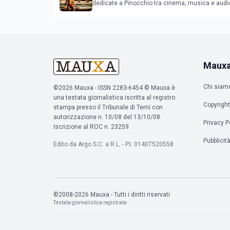
dedicate a Pinocchio tra cinema, musica e audi
mapping
Maux
Chi siam
©2026 Mauxa - ISSN 2283-6454 © Mauxa è
una testata giornalistica iscritta al registro
Copyright
stampa presso il Tribunale di Terni con
autorizzazione n. 10/08 del 13/10/08.
Privacy P
Iscrizione al ROC n. 23259.
Pubblicit
Edito da Argo S.C. a R.L. - P.I. 01407520558
©2008-2026 Mauxa - Tutti i diritti riservati
Testata giornalistica registrata