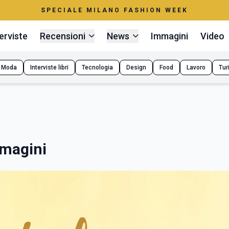
SPECIALE MILANO FASHION WEEK
erviste
Recensioni
News
Immagini
Video
Moda
Interviste libri
Tecnologia
Design
Food
Lavoro
Tur
mmagini