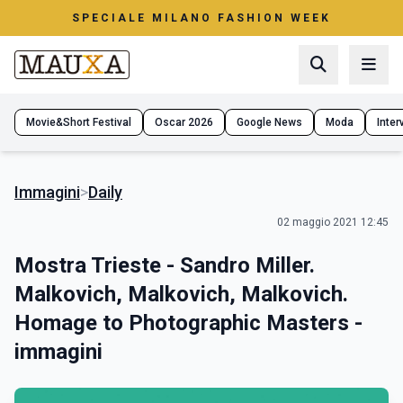
SPECIALE MILANO FASHION WEEK
Movie&Short Festival
Oscar 2026
Google News
Moda
Interv
Immagini
>
Daily
02 maggio 2021 12:45
Mostra Trieste - Sandro Miller.
Malkovich, Malkovich, Malkovich.
Homage to Photographic Masters -
immagini