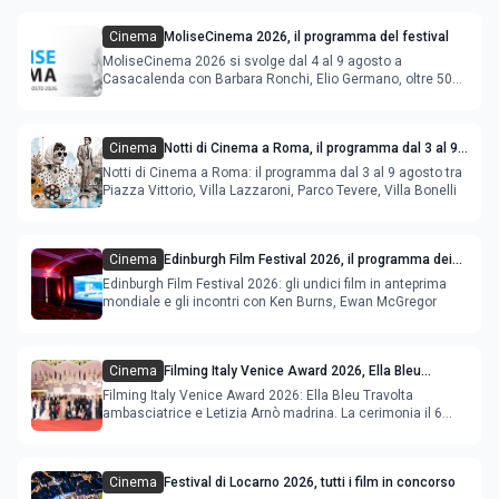
Cinema
MoliseCinema 2026, il programma del festival
MoliseCinema 2026 si svolge dal 4 al 9 agosto a
Casacalenda con Barbara Ronchi, Elio Germano, oltre 50
film in concorso
Cinema
Notti di Cinema a Roma, il programma dal 3 al 9
agosto
Notti di Cinema a Roma: il programma dal 3 al 9 agosto tra
Piazza Vittorio, Villa Lazzaroni, Parco Tevere, Villa Bonelli
Cinema
Edinburgh Film Festival 2026, il programma dei
film in anteprima mondiale
Edinburgh Film Festival 2026: gli undici film in anteprima
mondiale e gli incontri con Ken Burns, Ewan McGregor
Cinema
Filming Italy Venice Award 2026, Ella Bleu
Travolta ambasciatrice e Letizia Arnò madrina
Filming Italy Venice Award 2026: Ella Bleu Travolta
ambasciatrice e Letizia Arnò madrina. La cerimonia il 6
settembre.
Cinema
Festival di Locarno 2026, tutti i film in concorso