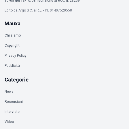
10/08 del 13/10/08. Iscrizione al ROC n. 23259.
Edito da Argo S.C. a R.L. - P.I. 01407520558
Mauxa
Chi siamo
Copyright
Privacy Policy
Pubblicità
Categorie
News
Recensioni
Interviste
Video