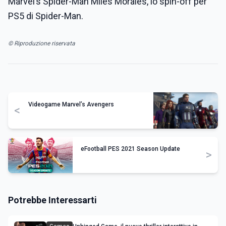
Marvel’s Spider-Man Miles Morales, lo spin-off per
PS5 di Spider-Man.
© Riproduzione riservata
Videogame Marvel’s Avengers
<
eFootball PES 2021 Season Update
>
Potrebbe Interessarti