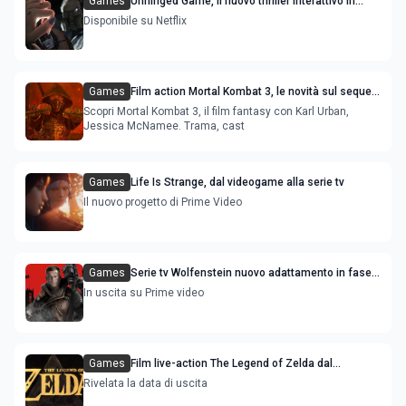
Games
Unhinged Game, il nuovo thriller interattivo in
uscita streaming: come si gioca
Disponibile su Netflix
Games
Film action Mortal Kombat 3, le novità sul sequel
- trama
Scopri Mortal Kombat 3, il film fantasy con Karl Urban,
Jessica McNamee. Trama, cast
Games
Life Is Strange, dal videogame alla serie tv
Il nuovo progetto di Prime Video
Games
Serie tv Wolfenstein nuovo adattamento in fase
di produzione
In uscita su Prime video
Games
Film live-action The Legend of Zelda dal
videogame di Nintendo
Rivelata la data di uscita