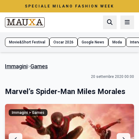
SPECIALE MILANO FASHION WEEK
Movie&Short Festival
Oscar 2026
Google News
Moda
Interv
Immagini
>
Games
20 settembre 2020 00:00
Marvel’s Spider-Man Miles Morales
Immagini > Games