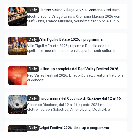
Daily
Electric Sound Village 2026 a Cremona: Stef Burns,
Soundmit e Young Band Contest, il programma
Electric Sound Village torna a Cremona Musica 2026 con
Stef Burns, Franco Mussida, Soundmit, tecnologie audio e
Young Ba
Daily
Villa Tigullio Estate 2026, il programma
Villa Tigullio Estate 2026 propone a Rapallo concerti,
spettacoli, incontri con autori e appuntamenti culturali
Daily
La line-up completa del Red Valley Festival 2026
Red Valley Festival 2026: Lineup, DJ set, creator e tre giorni
di concerti
Daily
Il programma del Cocoricò di Riccione dal 12 al 16
agosto 2026
Cocoricò Riccione, dal 12 al 16 agosto 2026 musica
elettronica con Galactica, Amelie Lens, Mochakk e
Deeperfect.
Daily
Sziget Festival 2026: Line-up e programma