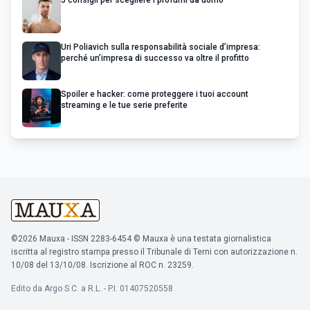
5 consigli per scegliere i profumi da uomo
Uri Poliavich sulla responsabilità sociale d’impresa:
perché un’impresa di successo va oltre il profitto
Spoiler e hacker: come proteggere i tuoi account
streaming e le tue serie preferite
©2026 Mauxa - ISSN 2283-6454 © Mauxa è una testata giornalistica
iscritta al registro stampa presso il Tribunale di Terni con autorizzazione n.
10/08 del 13/10/08. Iscrizione al ROC n. 23259.
Edito da Argo S.C. a R.L. - P.I. 01407520558