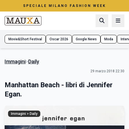
SPECIALE MILANO FASHION WEEK
Movie&Short Festival
Oscar 2026
Google News
Moda
Interv
Immagini
>
Daily
29 marzo 2018 22:30
Manhattan Beach - libri di Jennifer
Egan.
Immagini > Daily