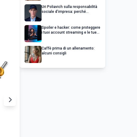
Uri Poliavich sulla responsabilità
sociale d’impresa: perché
un’impresa di successo va oltre il
profitto
Spoiler e hacker: come proteggere
i tuoi account streaming e le tue
serie preferite
Caffè prima di un allenamento:
alcuni consigli