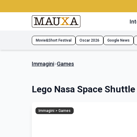
Int
Movie&Short Festival
Oscar 2026
Google News
Immagini
>
Games
Lego Nasa Space Shuttle
Immagini > Games