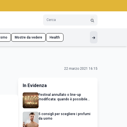
ismo
Mostre da vedere
Health
22 marzo 2021 16:15
In Evidenza
Festival annullato o line-up
modificata: quando è possibile
chiedere un rimborso
5 consigli per scegliere i profumi
da uomo