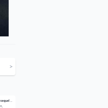
>
 sequel -
an,