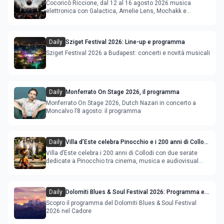
agosto 2026
Cocoricò Riccione, dal 12 al 16 agosto 2026 musica
elettronica con Galactica, Amelie Lens, Mochakk e
Deeperfect.
Daily
Sziget Festival 2026: Line-up e programma
Sziget Festival 2026 a Budapest: concerti e novità musicali
Daily
Monferrato On Stage 2026, il programma
Monferrato On Stage 2026, Dutch Nazari in concerto a
Moncalvo l’8 agosto: il programma
Daily
Villa d’Este celebra Pinocchio e i 200 anni di Collodi
con cinema, musica e audiovisual mapping
Villa d’Este celebra i 200 anni di Collodi con due serate
dedicate a Pinocchio tra cinema, musica e audiovisual
mapping
Daily
Dolomiti Blues & Soul Festival 2026: Programma e
Location nel Cadore
Scopro il programma del Dolomiti Blues & Soul Festival
2026 nel Cadore