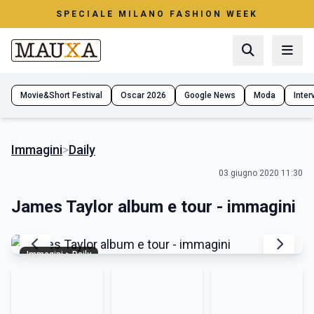
SPECIALE MILANO FASHION WEEK
Movie&Short Festival
Oscar 2026
Google News
Moda
Interv
Immagini
>
Daily
03 giugno 2020 11:30
James Taylor album e tour - immagini
Immagini > Daily