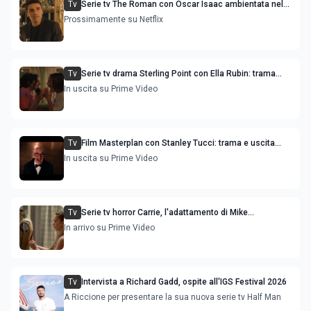
Tv
Serie tv The Roman con Oscar Isaac ambientata nel
mondo del gioco d'azzardo di Las Vegas
Prossimamente su Netflix
Tv
Serie tv drama Sterling Point con Ella Rubin: trama
cast e uscita streaming
In uscita su Prime Video
Tv
Film Masterplan con Stanley Tucci: trama e uscita
streaming
In uscita su Prime Video
Tv
Serie tv horror Carrie, l'adattamento di Mike
Flanaghan: trama cast e uscita
In arrivo su Prime Video
Tv
Intervista a Richard Gadd, ospite all'IGS Festival 2026
A Riccione per presentare la sua nuova serie tv Half Man