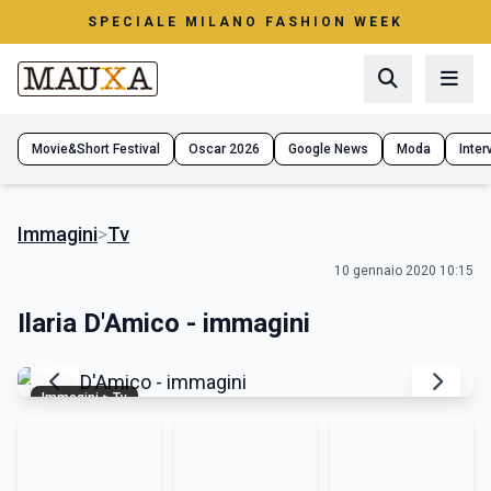
SPECIALE MILANO FASHION WEEK
Movie&Short Festival
Oscar 2026
Google News
Moda
Interv
Immagini
>
Tv
10 gennaio 2020 10:15
Ilaria D'Amico - immagini
Immagini > Tv