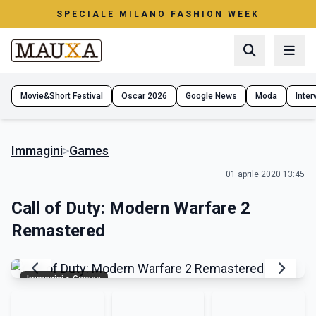
SPECIALE MILANO FASHION WEEK
Movie&Short Festival
Oscar 2026
Google News
Moda
Interv
Immagini
>
Games
01 aprile 2020 13:45
Call of Duty: Modern Warfare 2
Remastered
Immagini > Games