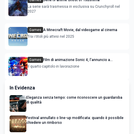
Games
Serie tv anime Ghost of Tsushima
La serie sarà trasmessa in esclusiva su Crunchyroll nel
2027
Games
A Minecraft Movie, dal videogame al cinema
Tra i titoli più attesi nel 2025
Games
Film di animazione Sonic 4, l'annuncio a
sorpresa
Il quarto capitolo in lavorazione
In Evidenza
Eleganza senza tempo: come riconoscere un guardaroba
di qualità
Festival annullato o line-up modificata: quando è possibile
chiedere un rimborso