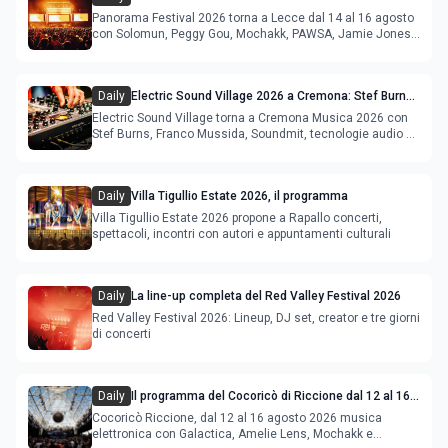
Lecce: lineup e programma
Panorama Festival 2026 torna a Lecce dal 14 al 16 agosto
con Solomun, Peggy Gou, Mochakk, PAWSA, Jamie Jones
e altri DJ
Daily
Electric Sound Village 2026 a Cremona: Stef Burns,
Soundmit e Young Band Contest, il programma
Electric Sound Village torna a Cremona Musica 2026 con
Stef Burns, Franco Mussida, Soundmit, tecnologie audio e
Young Ba
Daily
Villa Tigullio Estate 2026, il programma
Villa Tigullio Estate 2026 propone a Rapallo concerti,
spettacoli, incontri con autori e appuntamenti culturali
Daily
La line-up completa del Red Valley Festival 2026
Red Valley Festival 2026: Lineup, DJ set, creator e tre giorni
di concerti
Daily
Il programma del Cocoricò di Riccione dal 12 al 16
agosto 2026
Cocoricò Riccione, dal 12 al 16 agosto 2026 musica
elettronica con Galactica, Amelie Lens, Mochakk e