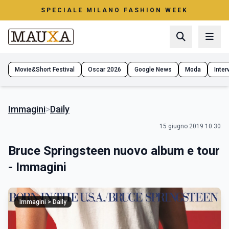
SPECIALE MILANO FASHION WEEK
Movie&Short Festival
Oscar 2026
Google News
Moda
Interv
Immagini
>
Daily
15 giugno 2019 10:30
Bruce Springsteen nuovo album e tour
- Immagini
Immagini > Daily