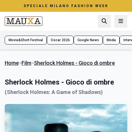
SPECIALE MILANO FASHION WEEK
Movie&Short Festival
Oscar 2026
Google News
Moda
Interv
Home
>
Film
>
Sherlock Holmes - Gioco di ombre
Sherlock Holmes - Gioco di ombre
(Sherlock Holmes: A Game of Shadows)