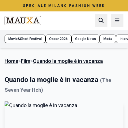
SPECIALE MILANO FASHION WEEK
Movie&Short Festival
Oscar 2026
Google News
Moda
Interv
Home
>
Film
>
Quando la moglie è in vacanza
Quando la moglie è in vacanza
(The
Seven Year Itch)