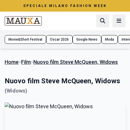
SPECIALE MILANO FASHION WEEK
Movie&Short Festival
Oscar 2026
Google News
Moda
Interv
Home
>
Film
>
Nuovo film Steve McQueen, Widows
Nuovo film Steve McQueen, Widows
(Widows)