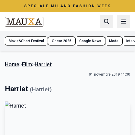
SPECIALE MILANO FASHION WEEK
Movie&Short Festival
Oscar 2026
Google News
Moda
Interv
Home
>
Film
>
Harriet
01 novembre 2019 11:30
Harriet
(Harriet)