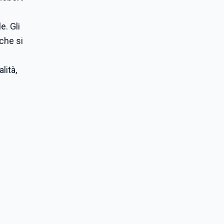
e. Gli
che si
lità,