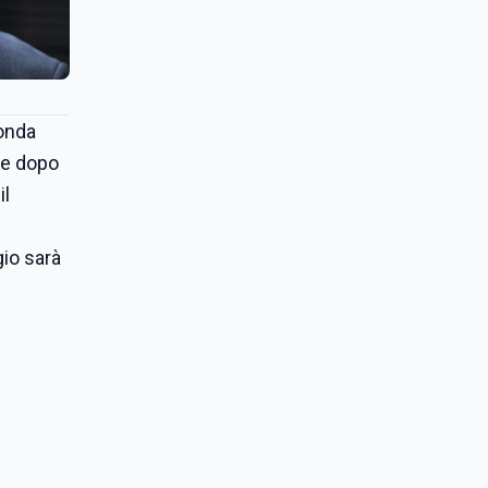
onda
he dopo
il
gio sarà