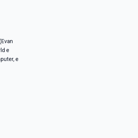
 (Evan
ld e
puter, e