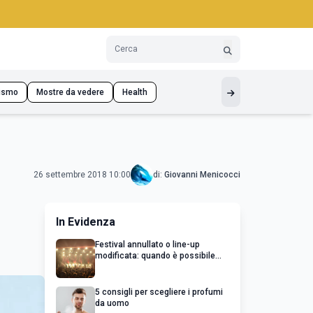
ismo
Mostre da vedere
Health
26 settembre 2018 10:00
di:
Giovanni Menicocci
In Evidenza
Festival annullato o line-up
modificata: quando è possibile
chiedere un rimborso
5 consigli per scegliere i profumi
da uomo