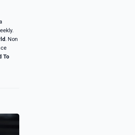
a
eekly.
ld
. Non
sce
d To