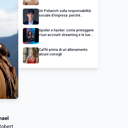
Uri Poliavich sulla responsabilità
sociale d’impresa: perché
un’impresa di successo va oltre il
profitto
Spoiler e hacker: come proteggere
i tuoi account streaming e le tue
serie preferite
Caffè prima di un allenamento:
alcuni consigli
hael
Robert