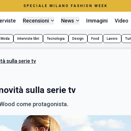
SPECIALE MILANO FASHION WEEK
erviste
Recensioni
News
Immagini
Video
Moda
Interviste libri
Tecnologia
Design
Food
Lavoro
Tur
à sulla serie tv
ovità sulla serie tv
l Wood come protagonista.