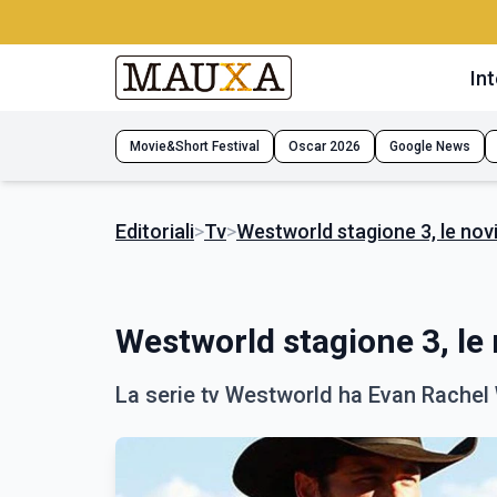
Int
Movie&Short Festival
Oscar 2026
Google News
Editoriali
>
Tv
>
Westworld stagione 3, le novit
Westworld stagione 3, le n
La serie tv Westworld ha Evan Rache