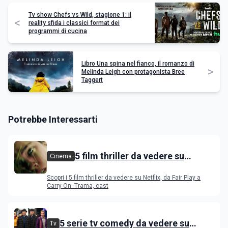
Tv show Chefs vs Wild, stagione 1: il
<
reality sfida i classici format dei
programmi di cucina
Libro Una spina nel fianco, il romanzo di
>
Melinda Leigh con protagonista Bree
Taggert
Potrebbe Interessarti
5 film thriller da vedere su
Cinema
Netflix
Scopri i 5 film thriller da vedere su Netflix, da Fair Play a
Carry-On. Trama, cast
5 serie tv comedy da vedere su
Tv