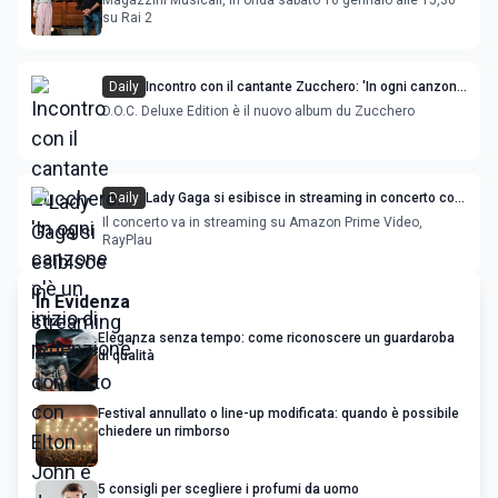
Magazzini Musicali, in onda sabato 16 gennaio alle 15,30
su Rai 2
Daily
Incontro con il cantante Zucchero: 'In ogni canzone
c'è un inizio di redenzione'
D.O.C. Deluxe Edition è il nuovo album du Zucchero
Daily
Lady Gaga si esibisce in streaming in concerto con
Elton John e Jennifer Lopez
Il concerto va in streaming su Amazon Prime Video,
RayPlau
In Evidenza
Eleganza senza tempo: come riconoscere un guardaroba
di qualità
Festival annullato o line-up modificata: quando è possibile
chiedere un rimborso
5 consigli per scegliere i profumi da uomo