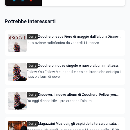
Potrebbe Interessarti
Daily
Zucchero, esce Fiore di maggio dall'album Discover
in attesa dei 14 live all'Arena di Verona
In rotazione radiofonica da venerdì 11 marzo
Daily
Zucchero, nuovo singolo e nuovo album in attesa
del tour all'Arena di Verona
Follow You Follow Me, esce il video del brano che anticipa il
nuovo album di cover
Daily
Discover, il nuovo album di Zucchero: Follow you
follow me è il primo singolo estratto
Da oggi disponibile il pre-order dell’album
Daily
Magazzini Musicali, gli ospiti della terza puntata: da
Fabrizio Moro a Zucchero