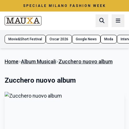
SPECIALE MILANO FASHION WEEK
Movie&Short Festival
Oscar 2026
Google News
Moda
Interv
Home
>
Album Musicali
>
Zucchero nuovo album
Zucchero nuovo album