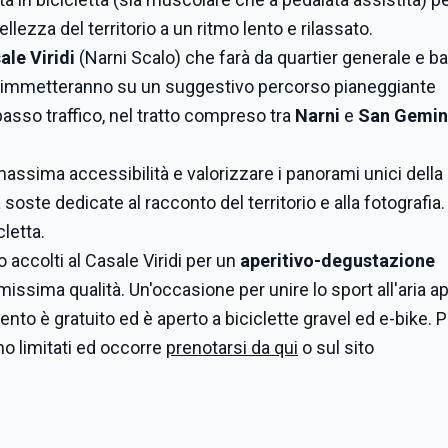
bellezza del territorio a un ritmo lento e rilassato.
ale Viridi
(Narni Scalo)
che farà da quartier generale e b
i si immetteranno su un suggestivo percorso pianeggiante
sso traffico, nel tratto compreso tra
Narni
e
San Gemin
a massima accessibilità e valorizzare i panorami unici della
a soste dedicate al racconto del territorio e alla fotografia
letta.
o accolti al Casale Viridi per un
aperitivo-degustazione
imissima qualità. Un'occasione per unire lo sport all'aria a
to è gratuito ed è aperto a biciclette gravel ed e-bike. P
ono limitati ed occorre
prenotarsi da qui
o sul sito