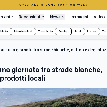
SPECIALE MILANO FASHION WEEK
erviste
Recensioni
News
Immagini
Video
Moda
Interviste libri
Tecnologia
Design
Food
Lavoro
Tur
our: una giornata tra strade bianche, natura e degustazi
una giornata tra strade bianche,
prodotti locali