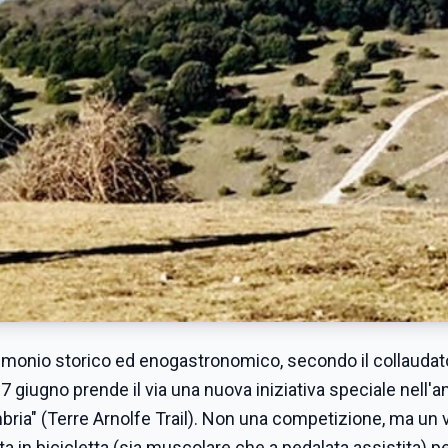
atrimonio storico ed enogastronomico, secondo il collaudat
 giugno prende il via una nuova iniziativa speciale nell'
bria" (Terre Arnolfe Trail). Non una competizione, ma un 
a in bicicletta (sia muscolare che a pedalata assistita) 