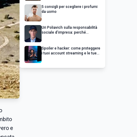
5 consigli per scegliere i profumi
da uomo
Uri Poliavich sulla responsabilità
sociale d’impresa: perché
un’impresa di successo va oltre il
profitto
Spoiler e hacker: come proteggere
i tuoi account streaming e le tue
serie preferite
o
ambito
vero e
pensata