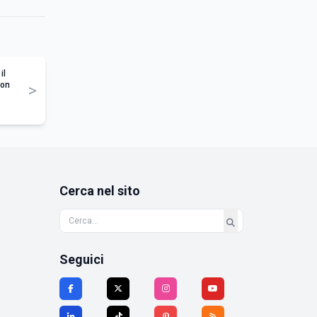
il
con
>
Cerca nel sito
Seguici