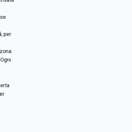
ase
i
, per
 zona:
. Ogni
perta
er