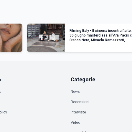
Filming Italy - Il cinema incontra l’arte: 
30 giugno masterclass all’Ara Pacis 
Franco Nero, Micaela Ramazzotti,
Adewale Akinnuoye-Agbaje e Jeremy
Piven
a
Categorie
o
News
Recensioni
olicy
Interviste
à
Video