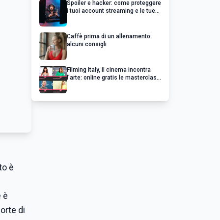
Spoiler e hacker: come proteggere
i tuoi account streaming e le tue
serie preferite
Caffè prima di un allenamento:
alcuni consigli
Filming Italy, il cinema incontra
l’arte: online gratis le masterclass
esclusive dei grandi del cinema
to è
e è
orte di