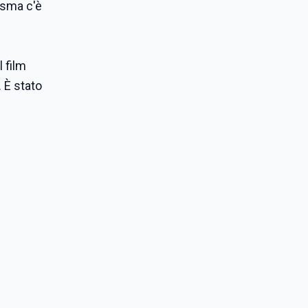
asma c'è
 film
 È stato