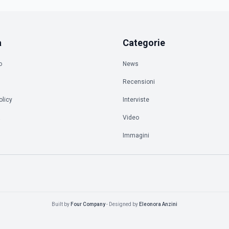
a
Categorie
o
News
Recensioni
olicy
Interviste
à
Video
Immagini
Built by
Four Company
- Designed by
Eleonora Anzini