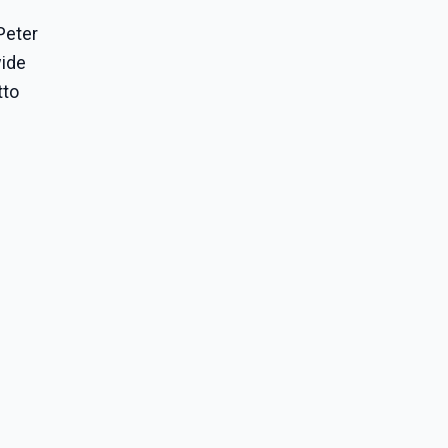
Peter
wide
tto