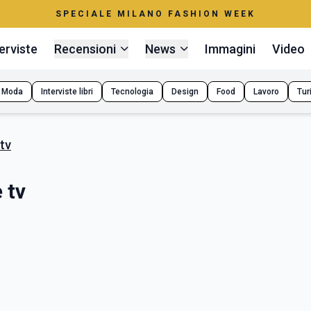
SPECIALE MILANO FASHION WEEK
erviste
Recensioni
News
Immagini
Video
Moda
Interviste libri
Tecnologia
Design
Food
Lavoro
Tur
tv
 tv