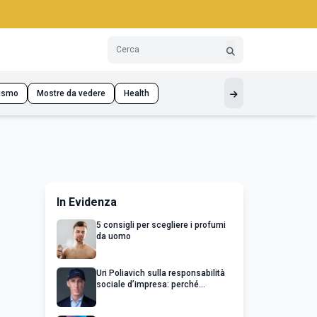
ismo
Mostre da vedere
Health
In Evidenza
5 consigli per scegliere i profumi
da uomo
Uri Poliavich sulla responsabilità
sociale d’impresa: perché
un’impresa di successo va oltre il
profitto