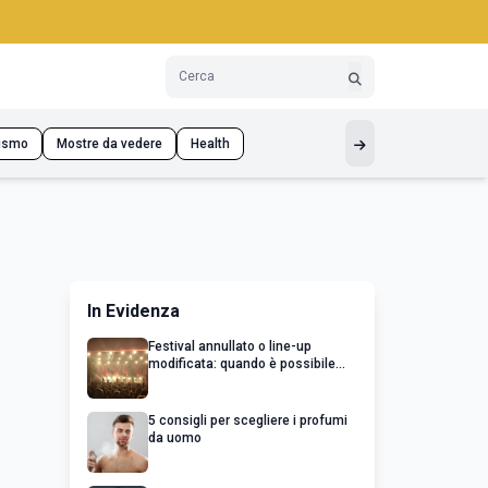
ismo
Mostre da vedere
Health
In Evidenza
Festival annullato o line-up
modificata: quando è possibile
chiedere un rimborso
5 consigli per scegliere i profumi
da uomo