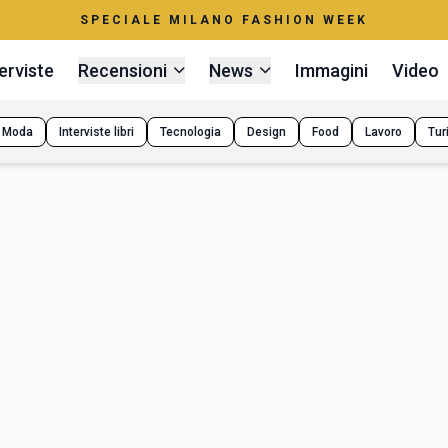
SPECIALE MILANO FASHION WEEK
erviste
Recensioni
News
Immagini
Video
Moda
Interviste libri
Tecnologia
Design
Food
Lavoro
Tur