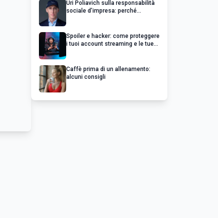
Uri Poliavich sulla responsabilità
sociale d’impresa: perché
un’impresa di successo va oltre il
profitto
Spoiler e hacker: come proteggere
i tuoi account streaming e le tue
serie preferite
Caffè prima di un allenamento:
alcuni consigli