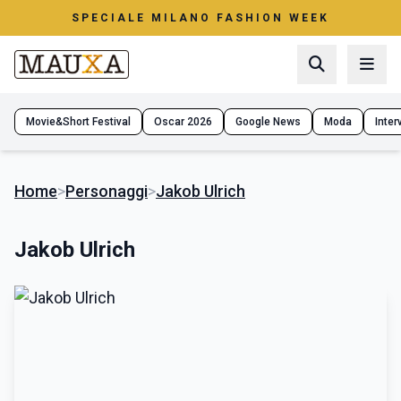
SPECIALE MILANO FASHION WEEK
Movie&Short Festival
Oscar 2026
Google News
Moda
Interv
Home
>
Personaggi
>
Jakob Ulrich
Jakob Ulrich