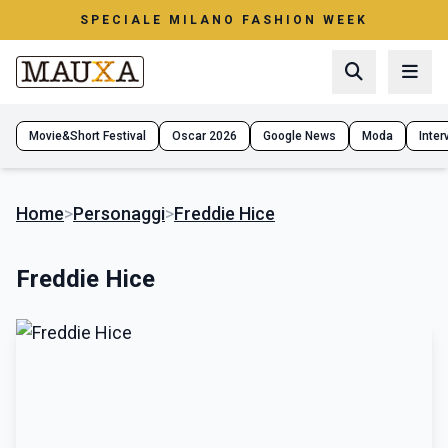
SPECIALE MILANO FASHION WEEK
Movie&Short Festival
Oscar 2026
Google News
Moda
Interv
Home
>
Personaggi
>
Freddie Hice
Freddie Hice