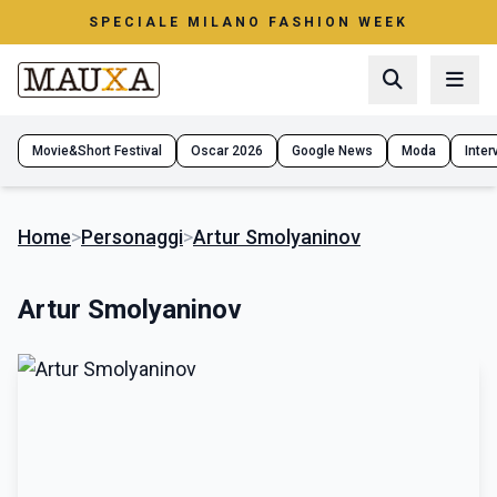
SPECIALE MILANO FASHION WEEK
Movie&Short Festival
Oscar 2026
Google News
Moda
Interv
Home
>
Personaggi
>
Artur Smolyaninov
Artur Smolyaninov