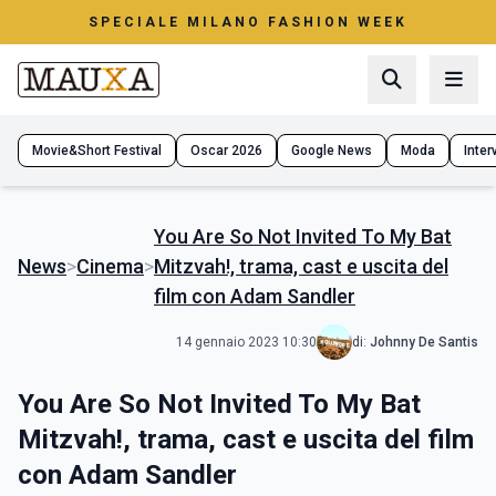
SPECIALE MILANO FASHION WEEK
Movie&Short Festival
Oscar 2026
Google News
Moda
Interv
You Are So Not Invited To My Bat
News
>
Cinema
>
Mitzvah!, trama, cast e uscita del
film con Adam Sandler
14 gennaio 2023 10:30
di:
Johnny De Santis
You Are So Not Invited To My Bat
Mitzvah!, trama, cast e uscita del film
con Adam Sandler