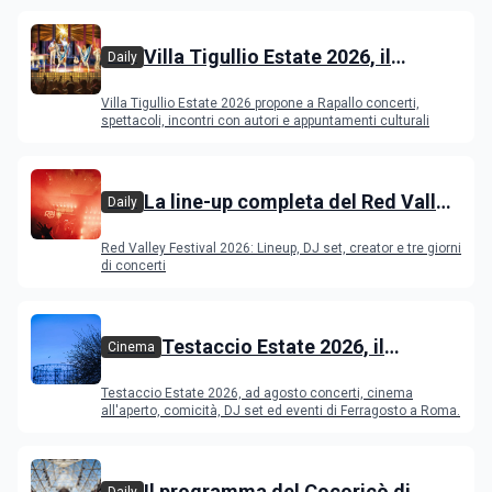
Villa Tigullio Estate 2026, il
Daily
programma
Villa Tigullio Estate 2026 propone a Rapallo concerti,
spettacoli, incontri con autori e appuntamenti culturali
La line-up completa del Red Valley
Daily
Festival 2026
Red Valley Festival 2026: Lineup, DJ set, creator e tre giorni
di concerti
Testaccio Estate 2026, il
Cinema
programma di agosto e
Testaccio Estate 2026, ad agosto concerti, cinema
Ferragosto
all'aperto, comicità, DJ set ed eventi di Ferragosto a Roma.
Il programma del Cocoricò di