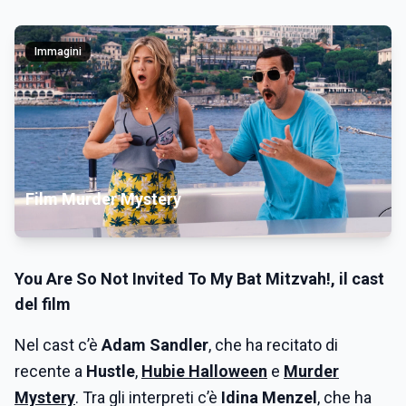
Immagini
Film Murder Mystery
You Are So Not Invited To My Bat Mitzvah!, il cast
del film
Nel cast c’è
Adam Sandler
, che ha recitato di
recente a
Hustle
,
Hubie Halloween
e
Murder
Mystery
. Tra gli interpreti c’è
Idina Menzel
, che ha