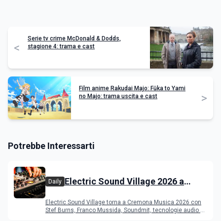
Serie tv crime McDonald & Dodds,
<
stagione 4: trama e cast
Film anime Rakudai Majo: Fūka to Yami
>
no Majo: trama uscita e cast
Potrebbe Interessarti
Electric Sound Village 2026 a
Daily
Cremona: Stef Burns, Soundmit e
Electric Sound Village torna a Cremona Musica 2026 con
Young Band Contest, il programma
Stef Burns, Franco Mussida, Soundmit, tecnologie audio e
Young Ba