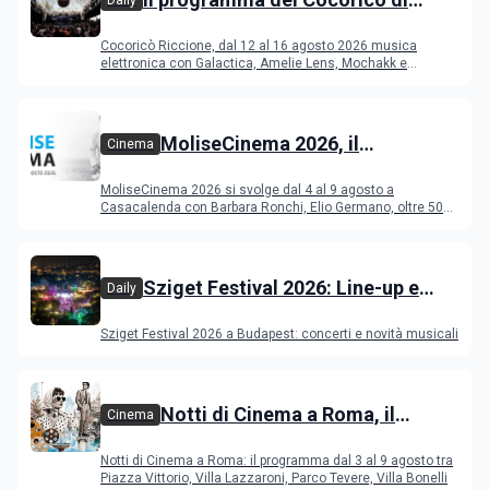
Daily
Riccione dal 12 al 16 agosto 2026
Cocoricò Riccione, dal 12 al 16 agosto 2026 musica
elettronica con Galactica, Amelie Lens, Mochakk e
Deeperfect.
MoliseCinema 2026, il
Cinema
programma del festival
MoliseCinema 2026 si svolge dal 4 al 9 agosto a
Casacalenda con Barbara Ronchi, Elio Germano, oltre 50
film in concorso
Sziget Festival 2026: Line-up e
Daily
programma
Sziget Festival 2026 a Budapest: concerti e novità musicali
Notti di Cinema a Roma, il
Cinema
programma dal 3 al 9 agosto
Notti di Cinema a Roma: il programma dal 3 al 9 agosto tra
Piazza Vittorio, Villa Lazzaroni, Parco Tevere, Villa Bonelli